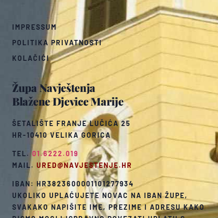
IMPRESSUM
POLITIKA PRIVATNOSTI
KOLAČIĆI
Župa Navještenja
Blažene Djevice Marije
ŠETALIŠTE FRANJE LUČIĆA 25
HR-10410 VELIKA GORICA
TEL.
01.6222.019
MAIL.
URED@NAVJESTENJE.HR
IBAN: HR3823600001101277934
UKOLIKO UPLAĆUJETE NOVAC NA IBAN ŽUPE,
SVAKAKO NAPIŠITE IME, PREZIME I ADRESU KAKO