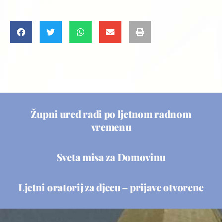
Župni ured radi po ljetnom radnom
vremenu
Sveta misa za Domovinu
Ljetni oratorij za djecu – prijave otvorene