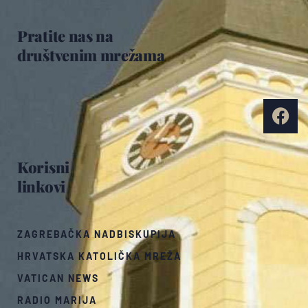
Pratite nas na
društvenim mrežama
Korisni
linkovi
ZAGREBAČKA NADBISKUPIJA
HRVATSKA KATOLIČKA MREŽA
VATICAN NEWS
RADIO MARIJA