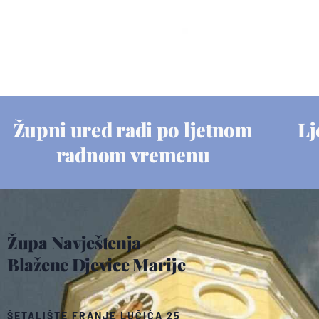
Župni ured radi po ljetnom
Lj
radnom vremenu
Župa Navještenja
Blažene Djevice Marije
ŠETALIŠTE FRANJE LUČIĆA 25