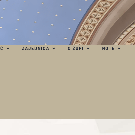
EČ
ZAJEDNICA
O ŽUPI
NOTE