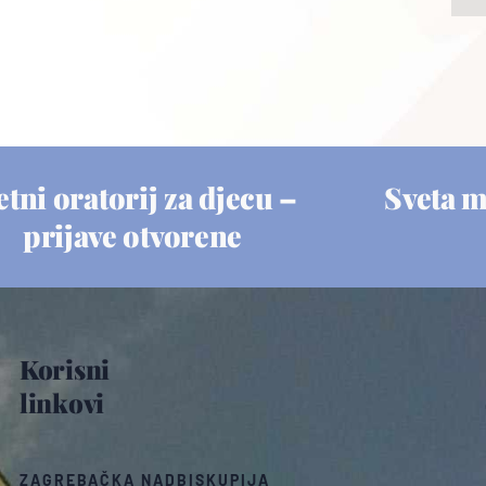
etni oratorij za djecu –
Sveta 
prijave otvorene
Korisni
linkovi
ZAGREBAČKA NADBISKUPIJA