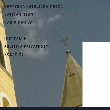
HRVATSKA KATOLIČKA MREŽA
VATICAN NEWS
RADIO MARIJA
IMPRESSUM
POLITIKA PRIVATNOSTI
KOLAČIĆI