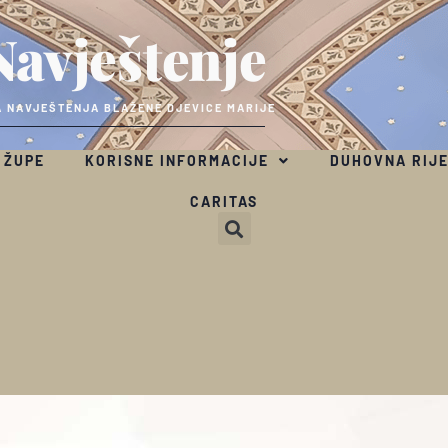
Navještenje
 NAVJEŠTENJA BLAŽENE DJEVICE MARIJE
 ŽUPE
KORISNE INFORMACIJE
DUHOVNA RIJ
CARITAS