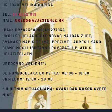
HR-10410 VELIKA GORICA
TEL.
01.6222.019
MAIL.
URED@NAVJESTENJE.HR
IBAN: HR3823600001101277934
UKOLIKO UPLAĆUJETE NOVAC NA IBAN ŽUPE,
SVAKAKO NAPIŠITE IME, PREZIME I ADRESU KAKO
BISMO MOGLI ISPRAVNO POVEZATI UPLATU S
UPLATITELJEM
UREDOVNO VRIJEME*:
OD PONEDJELJKA DO PETKA: 08:00 – 10:00
SRIJEDOM: 19:00 – 20:00
*
U HITNIM SITUACIJAMA: SVAKI DAN NAKON SVETE
MISE