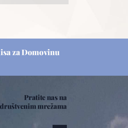
misa za Domovinu
Pratite nas na
društvenim mrežama