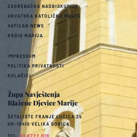
ZAGREBAČKA NADBISKUPIJA
HRVATSKA KATOLIČKA MREŽA
VATICAN NEWS
RADIO MARIJA
IMPRESSUM
POLITIKA PRIVATNOSTI
KOLAČIĆI
Župa Navještenja
Blažene Djevice Marije
ŠETALIŠTE FRANJE LUČIĆA 25
HR-10410 VELIKA GORICA
TEL.
01.6222.019