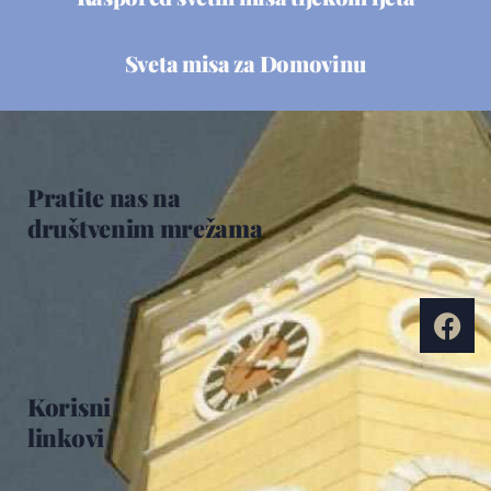
Sveta misa za Domovinu
Pratite nas na
društvenim mrežama
Korisni
linkovi