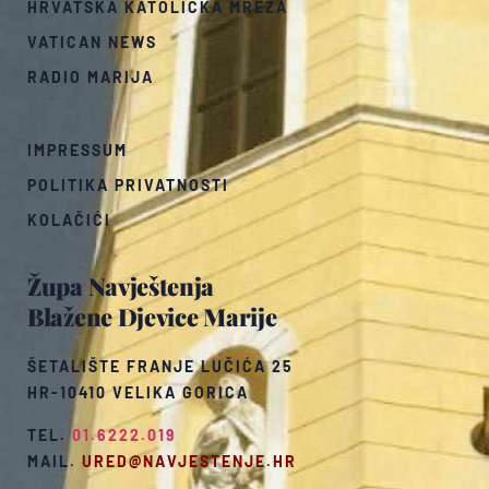
HRVATSKA KATOLIČKA MREŽA
VATICAN NEWS
RADIO MARIJA
IMPRESSUM
POLITIKA PRIVATNOSTI
KOLAČIĆI
Župa Navještenja
Blažene Djevice Marije
ŠETALIŠTE FRANJE LUČIĆA 25
HR-10410 VELIKA GORICA
TEL.
01.6222.019
MAIL.
URED@NAVJESTENJE.HR