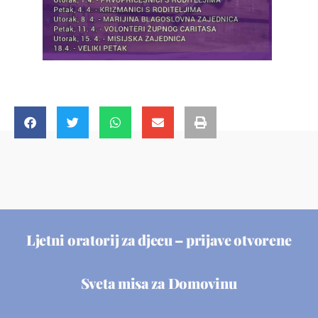
Ljetni oratorij za djecu – prijave otvorene
Sveta misa za Domovinu