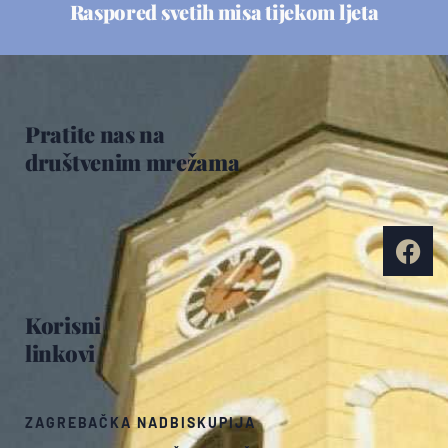
Raspored svetih misa tijekom ljeta
Pratite nas na
društvenim mrežama
Korisni
linkovi
ZAGREBAČKA NADBISKUPIJA