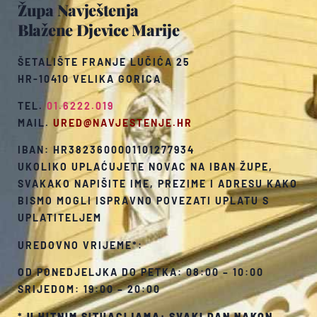
Župa Navještenja
Blažene Djevice Marije
ŠETALIŠTE FRANJE LUČIĆA 25
HR-10410 VELIKA GORICA
TEL.
01.6222.019
MAIL.
URED@NAVJESTENJE.HR
IBAN: HR3823600001101277934
UKOLIKO UPLAĆUJETE NOVAC NA IBAN ŽUPE,
SVAKAKO NAPIŠITE IME, PREZIME I ADRESU KAKO
BISMO MOGLI ISPRAVNO POVEZATI UPLATU S
UPLATITELJEM
UREDOVNO VRIJEME*:
OD PONEDJELJKA DO PETKA: 08:00 – 10:00
SRIJEDOM: 19:00 – 20:00
*
U HITNIM SITUACIJAMA: SVAKI DAN NAKON