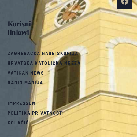
Korisni
linkovi
ZAGREBAČKA NADBISKUPIJA
HRVATSKA KATOLIČKA MREŽA
VATICAN NEWS
RADIO MARIJA
IMPRESSUM
POLITIKA PRIVATNOSTI
KOLAČIĆI