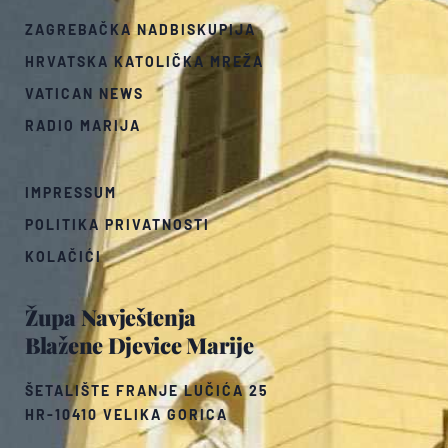
ZAGREBAČKA NADBISKUPIJA
HRVATSKA KATOLIČKA MREŽA
VATICAN NEWS
RADIO MARIJA
IMPRESSUM
POLITIKA PRIVATNOSTI
KOLAČIĆI
Župa Navještenja
Blažene Djevice Marije
ŠETALIŠTE FRANJE LUČIĆA 25
HR-10410 VELIKA GORICA