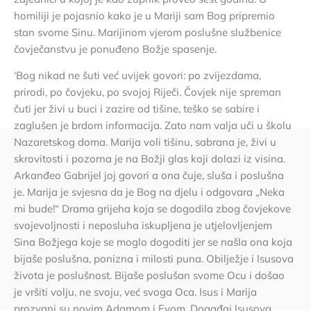
homiliji je pojasnio kako je u Mariji sam Bog pripremio
stan svome Sinu. Marijinom vjerom poslušne službenice
čovječanstvu je ponuđeno Božje spasenje.
‘Bog nikad ne šuti već uvijek govori: po zvijezdama,
prirodi, po čovjeku, po svojoj Riječi. Čovjek nije spreman
čuti jer živi u buci i zazire od tišine, teško se sabire i
zaglušen je brdom informacija. Zato nam valja uči u školu
Nazaretskog doma. Marija voli tišinu, sabrana je, živi u
skrovitosti i pozorna je na Božji glas koji dolazi iz visina.
Arkanđeo Gabrijel joj govori a ona čuje, sluša i poslušna
je. Marija je svjesna da je Bog na djelu i odgovara „Neka
mi bude!“ Drama grijeha koja se dogodila zbog čovjekove
svojevoljnosti i neposluha iskupljena je utjelovljenjem
Sina Božjega koje se moglo dogoditi jer se našla ona koja
bijaše poslušna, ponizna i milosti puna. Obilježje i Isusova
života je poslušnost. Bijaše poslušan svome Ocu i došao
je vršiti volju, ne svoju, već svoga Oca. Isus i Marija
prozvani su novim Adamom i Evom. Događaj Isusova