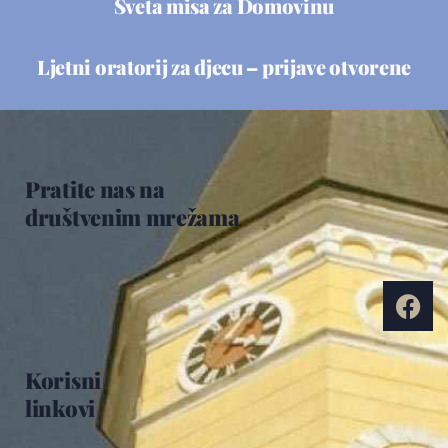
Sveta misa za Domovinu
Ljetni oratorij za djecu – prijave otvorene
Pratite nas na
društvenim mrežama
Korisni
linkovi