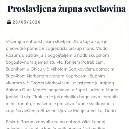
Proslavljena župna svetkovina
26/03/2026
Večernjim euharistijskim slavljem 25. ožujka koje je
predvodio pomoćni zagrebački biskup mons. Vlado
Razum, u suslavlju s odgojiteljem u nadbiskupskom
bogoslovnom sjemeništu vlč. Tonijem Potrebićem,
župnikom u Okiću vlč. Nikolom Sanjkovićem, domaćim
župnikom Norbertom Ivanom Koprivcem i župnim
vikarom vlč. Grgom Markovićem, uz asistenciju trajnog
đakona Đure Matića, bogoslova iz župe Ljudevita Marije
Jaroša i Luke Tkaleca te još nekoliko bogoslova i brojnih
ministranata, završena je proslava župne svetkovine u
župi Navještenja Blažene Djevice Marije u Velikoj Gorici.
Biskup Razum zahvalio se na dobrodošlici župnoj
zajednici u kojoj je kao župnik proveo šest godina. U