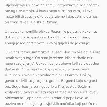
utjelovljenja i silaska na zemlju prepoznat je kao početak
novoga stvaranja. U Isusu nebo silazi na zemlju i sve
može biti drugačije ako povjerujemo i dopustimo da nas
on vodi’, rekao je biskup Razum.
U nastavku homilije biskup Razum je pojasnio kako nas
dok slavimo ovaj milosni događaj, koji je dar nama,
zbunjuje realnost života u kojoj grijeh i dalje caruje.
‘Oko nas ratovi, siromaštvo, bijeda. Neki rekoše da je Krist
uzrok svega toga. On sam je rekao: „Nisam donio mir
nego razdjeljenje“. Uskovitlao je duhove koji su slobodno
djelovali. On je svjetlost koja prokazuje tamu. Sveti
Augustin u svome kapitalnom djelu ‘O državi Božjoj’
govori o civilizaciji koja se gradi s Bogom i koja se gradi
bez Boga. Isus je sam govorio o Kraljevstvu Božjem i
kraljevstvu ovoga svijeta koja se međusobno sučeljavaju.
Možemo to lijepo zamijetiti u retorici pape Lava koji
poziva na mir i dijalog i svjetskih moćnika koji potiču na