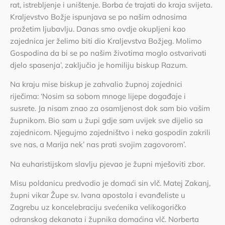
rat, istrebljenje i uništenje. Borba će trajati do kraja svijeta.
Kraljevstvo Božje ispunjava se po našim odnosima
prožetim ljubavlju. Danas smo ovdje okupljeni kao
zajednica jer želimo biti dio Kraljevstva Božjeg. Molimo
Gospodina da bi se po našim životima moglo ostvarivati
djelo spasenja’, zaključio je homiliju biskup Razum.
Na kraju mise biskup je zahvalio župnoj zajednici
riječima: ‘Nosim sa sobom mnoge lijepe događaje i
susrete. Ja nisam znao za osamljenost dok sam bio vašim
župnikom. Bio sam u župi gdje sam uvijek sve dijelio sa
zajednicom. Njegujmo zajedništvo i neka gospodin zakrili
sve nas, a Marija nek’ nas prati svojim zagovorom’.
Na euharistijskom slavlju pjevao je župni mješoviti zbor.
Misu poldanicu predvodio je domaći sin vlč. Matej Zakanj,
župni vikar Župe sv. Ivana apostola i evanđeliste u
Zagrebu uz koncelebraciju svećenika velikogoričko
odranskog dekanata i župnika domaćina vlč. Norberta