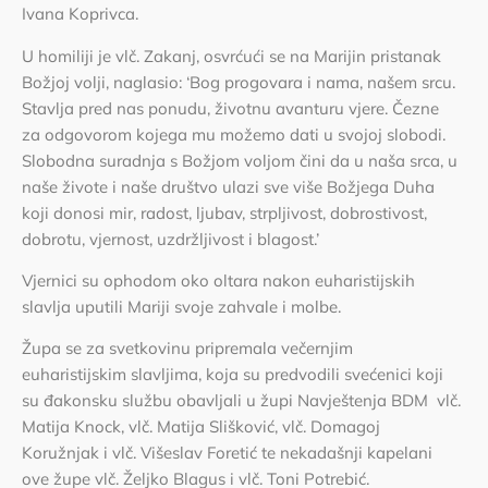
Ivana Koprivca.
U homiliji je vlč. Zakanj, osvrćući se na Marijin pristanak
Božjoj volji, naglasio: ‘Bog progovara i nama, našem srcu.
Stavlja pred nas ponudu, životnu avanturu vjere. Čezne
za odgovorom kojega mu možemo dati u svojoj slobodi.
Slobodna suradnja s Božjom voljom čini da u naša srca, u
naše živote i naše društvo ulazi sve više Božjega Duha
koji donosi mir, radost, ljubav, strpljivost, dobrostivost,
dobrotu, vjernost, uzdržljivost i blagost.’
Vjernici su ophodom oko oltara nakon euharistijskih
slavlja uputili Mariji svoje zahvale i molbe.
Župa se za svetkovinu pripremala večernjim
euharistijskim slavljima, koja su predvodili svećenici koji
su đakonsku službu obavljali u župi Navještenja BDM vlč.
Matija Knock, vlč. Matija Slišković, vlč. Domagoj
Koružnjak i vlč. Višeslav Foretić te nekadašnji kapelani
ove župe vlč. Željko Blagus i vlč. Toni Potrebić.