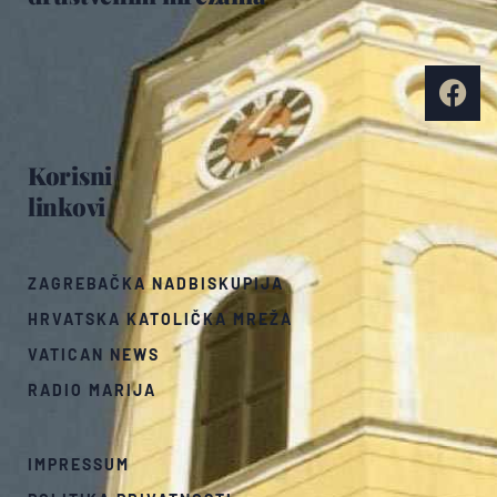
Korisni
linkovi
ZAGREBAČKA NADBISKUPIJA
HRVATSKA KATOLIČKA MREŽA
VATICAN NEWS
RADIO MARIJA
IMPRESSUM