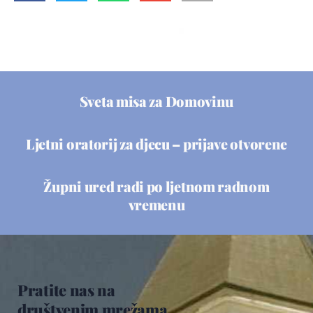
Sveta misa za Domovinu
Ljetni oratorij za djecu – prijave otvorene
Župni ured radi po ljetnom radnom
vremenu
Pratite nas na
društvenim mrežama