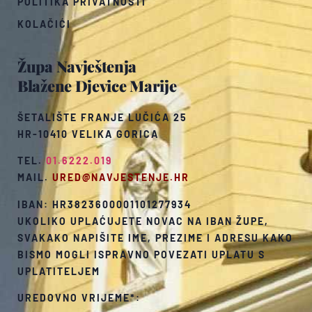
POLITIKA PRIVATNOSTI
KOLAČIĆI
Župa Navještenja
Blažene Djevice Marije
ŠETALIŠTE FRANJE LUČIĆA 25
HR-10410 VELIKA GORICA
TEL.
01.6222.019
MAIL.
URED@NAVJESTENJE.HR
IBAN: HR3823600001101277934
UKOLIKO UPLAĆUJETE NOVAC NA IBAN ŽUPE,
SVAKAKO NAPIŠITE IME, PREZIME I ADRESU KAKO
BISMO MOGLI ISPRAVNO POVEZATI UPLATU S
UPLATITELJEM
UREDOVNO VRIJEME*: