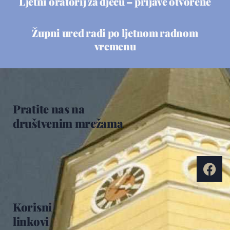
Ljetni oratorij za djecu – prijave otvorene
Župni ured radi po ljetnom radnom
vremenu
Pratite nas na
društvenim mrežama
Korisni
linkovi