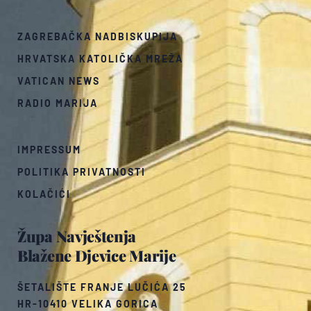
ZAGREBAČKA NADBISKUPIJA
HRVATSKA KATOLIČKA MREŽA
VATICAN NEWS
RADIO MARIJA
IMPRESSUM
POLITIKA PRIVATNOSTI
KOLAČIĆI
Župa Navještenja
Blažene Djevice Marije
ŠETALIŠTE FRANJE LUČIĆA 25
HR-10410 VELIKA GORICA