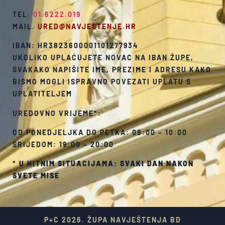
TEL.
01.6222.019
MAIL.
URED@NAVJESTENJE.HR
IBAN: HR3823600001101277934
UKOLIKO UPLAĆUJETE NOVAC NA IBAN ŽUPE,
SVAKAKO NAPIŠITE IME, PREZIME I ADRESU KAKO
BISMO MOGLI ISPRAVNO POVEZATI UPLATU S
UPLATITELJEM
UREDOVNO VRIJEME*:
OD PONEDJELJKA DO PETKA: 08:00 – 10:00
SRIJEDOM: 19:00 – 20:00
*
U HITNIM SITUACIJAMA: SVAKI DAN NAKON
SVETE MISE
P+C 2026. ŽUPA NAVJEŠTENJA BD