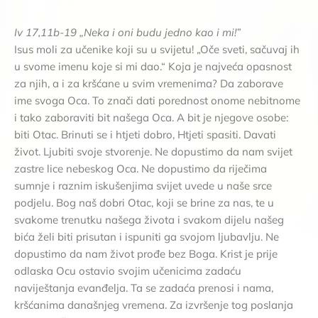
Iv 17,11b-19 „Neka i oni budu jedno kao i mi!”
Isus moli za učenike koji su u svijetu! „Oče sveti, sačuvaj ih
u svome imenu koje si mi dao.“ Koja je najveća opasnost
za njih, a i za kršćane u svim vremenima? Da zaborave
ime svoga Oca. To znači dati porednost onome nebitnome
i tako zaboraviti bit našega Oca. A bit je njegove osobe:
biti Otac. Brinuti se i htjeti dobro, Htjeti spasiti. Davati
život. Ljubiti svoje stvorenje. Ne dopustimo da nam svijet
zastre lice nebeskog Oca. Ne dopustimo da riječima
sumnje i raznim iskušenjima svijet uvede u naše srce
podjelu. Bog naš dobri Otac, koji se brine za nas, te u
svakome trenutku našega života i svakom dijelu našeg
bića želi biti prisutan i ispuniti ga svojom ljubavlju. Ne
dopustimo da nam život prođe bez Boga. Krist je prije
odlaska Ocu ostavio svojim učenicima zadaću
naviještanja evanđelja. Ta se zadaća prenosi i nama,
kršćanima današnjeg vremena. Za izvršenje tog poslanja