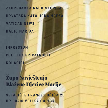
ZAGREBAČKA NADBISKUPIJA
HRVATSKA KATOLIČKA MREŽA
VATICAN NEWS
RADIO MARIJA
IMPRESSUM
POLITIKA PRIVATNOSTI
KOLAČIĆI
Župa Navještenja
Blažene Djevice Marije
ŠETALIŠTE FRANJE LUČIĆA 25
HR-10410 VELIKA GORICA