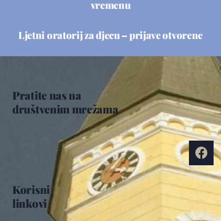
vremenu
Ljetni oratorij za djecu – prijave otvorene
Pratite nas na
društvenim mrežama
Korisni
linkovi