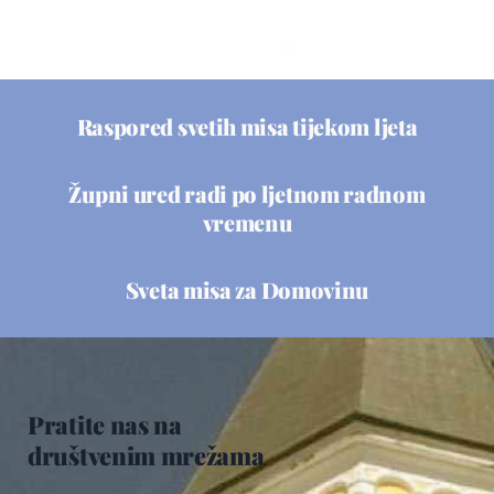
Raspored svetih misa tijekom ljeta
Župni ured radi po ljetnom radnom
vremenu
Sveta misa za Domovinu
Pratite nas na
društvenim mrežama