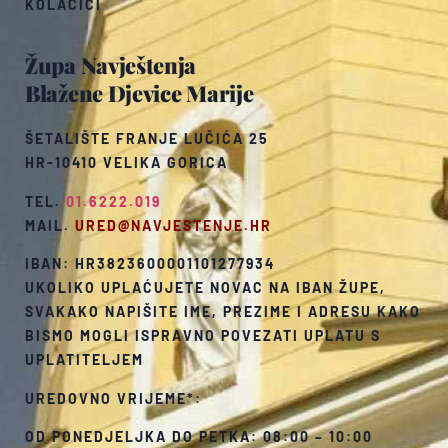
KOLAČIĆI
Župa Navještenja
Blažene Djevice Marije
ŠETALIŠTE FRANJE LUČIĆA 25
HR-10410 VELIKA GORICA
TEL.
01.6222.019
MAIL.
URED@NAVJESTENJE.HR
IBAN: HR3823600001101277934
UKOLIKO UPLAĆUJETE NOVAC NA IBAN ŽUPE,
SVAKAKO NAPIŠITE IME, PREZIME I ADRESU KAKO
BISMO MOGLI ISPRAVNO POVEZATI UPLATU S
UPLATITELJEM
UREDOVNO VRIJEME*:
OD PONEDJELJKA DO PETKA: 08:00 – 10:00