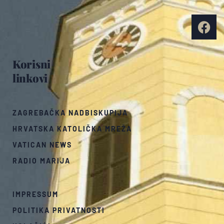
Korisni
linkovi
ZAGREBAČKA NADBISKUPIJA
HRVATSKA KATOLIČKA MREŽA
VATICAN NEWS
RADIO MARIJA
IMPRESSUM
POLITIKA PRIVATNOSTI