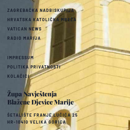
ZAGREBAČKA NADBISKUPIJA
HRVATSKA KATOLIČKA MREŽA
VATICAN NEWS
RADIO MARIJA
IMPRESSUM
POLITIKA PRIVATNOSTI
KOLAČIĆI
Župa Navještenja
Blažene Djevice Marije
ŠETALIŠTE FRANJE LUČIĆA 25
HR-10410 VELIKA GORICA