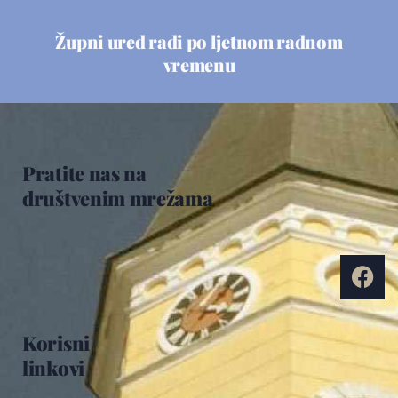
Župni ured radi po ljetnom radnom
vremenu
Pratite nas na
društvenim mrežama
Korisni
linkovi