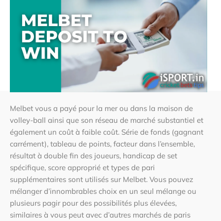
Melbet vous a payé pour la mer ou dans la maison de
volley-ball ainsi que son réseau de marché substantiel et
également un coût à faible coût. Série de fonds (gagnant
carrément), tableau de points, facteur dans l’ensemble,
résultat à double fin des joueurs, handicap de set
spécifique, score approprié et types de pari
supplémentaires sont utilisés sur Melbet. Vous pouvez
mélanger d’innombrables choix en un seul mélange ou
plusieurs pagir pour des possibilités plus élevées,
similaires à vous peut avec d’autres marchés de paris