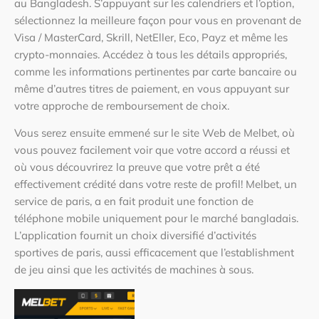
au Bangladesh. S’appuyant sur les calendriers et l’option,
sélectionnez la meilleure façon pour vous en provenant de
Visa / MasterCard, Skrill, NetEller, Eco, Payz et même les
crypto-monnaies. Accédez à tous les détails appropriés,
comme les informations pertinentes par carte bancaire ou
même d’autres titres de paiement, en vous appuyant sur
votre approche de remboursement de choix.
Vous serez ensuite emmené sur le site Web de Melbet, où
vous pouvez facilement voir que votre accord a réussi et
où vous découvrirez la preuve que votre prêt a été
effectivement crédité dans votre reste de profil! Melbet, un
service de paris, a en fait produit une fonction de
téléphone mobile uniquement pour le marché bangladais.
L’application fournit un choix diversifié d’activités
sportives de paris, aussi efficacement que l’establishment
de jeu ainsi que les activités de machines à sous.