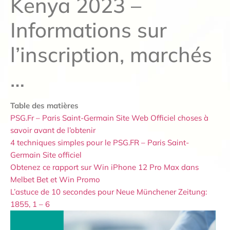
Kenya 2023 –
Informations sur
l’inscription, marchés
…
Table des matières
PSG.Fr – Paris Saint-Germain Site Web Officiel choses à
savoir avant de l’obtenir
4 techniques simples pour le PSG.FR – Paris Saint-
Germain Site officiel
Obtenez ce rapport sur Win iPhone 12 Pro Max dans
Melbet Bet et Win Promo
L’astuce de 10 secondes pour Neue Münchener Zeitung:
1855, 1 – 6