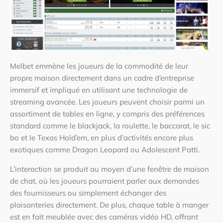
Melbet emmène les joueurs de la commodité de leur
propre maison directement dans un cadre d’entreprise
immersif et impliqué en utilisant une technologie de
streaming avancée. Les joueurs peuvent choisir parmi un
assortiment de tables en ligne, y compris des préférences
standard comme le blackjack, la roulette, le baccarat, le sic
bo et le Texas Hold’em, en plus d’activités encore plus
exotiques comme Dragon Leopard ou Adolescent Patti.
L’interaction se produit au moyen d’une fenêtre de maison
de chat, où les joueurs pourraient parler aux demandes
des fournisseurs ou simplement échanger des
plaisanteries directement. De plus, chaque table à manger
est en fait meublée avec des caméras vidéo HD, offrant