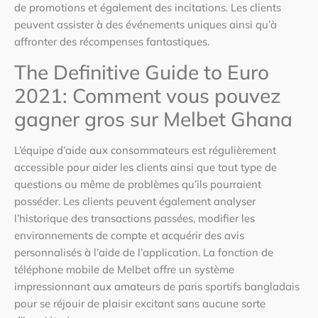
de promotions et également des incitations. Les clients
peuvent assister à des événements uniques ainsi qu’à
affronter des récompenses fantastiques.
The Definitive Guide to Euro
2021: Comment vous pouvez
gagner gros sur Melbet Ghana
L’équipe d’aide aux consommateurs est régulièrement
accessible pour aider les clients ainsi que tout type de
questions ou même de problèmes qu’ils pourraient
posséder. Les clients peuvent également analyser
l’historique des transactions passées, modifier les
environnements de compte et acquérir des avis
personnalisés à l’aide de l’application. La fonction de
téléphone mobile de Melbet offre un système
impressionnant aux amateurs de paris sportifs bangladais
pour se réjouir de plaisir excitant sans aucune sorte