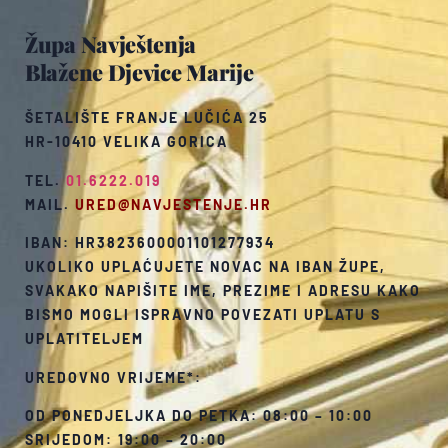
Župa Navještenja
Blažene Djevice Marije
ŠETALIŠTE FRANJE LUČIĆA 25
HR-10410 VELIKA GORICA
TEL.
01.6222.019
MAIL.
URED@NAVJESTENJE.HR
IBAN: HR3823600001101277934
UKOLIKO UPLAĆUJETE NOVAC NA IBAN ŽUPE,
SVAKAKO NAPIŠITE IME, PREZIME I ADRESU KAKO
BISMO MOGLI ISPRAVNO POVEZATI UPLATU S
UPLATITELJEM
UREDOVNO VRIJEME*:
OD PONEDJELJKA DO PETKA: 08:00 – 10:00
SRIJEDOM: 19:00 – 20:00