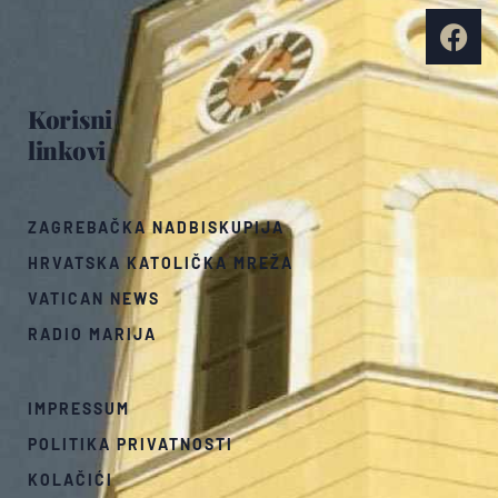
Korisni
linkovi
ZAGREBAČKA NADBISKUPIJA
HRVATSKA KATOLIČKA MREŽA
VATICAN NEWS
RADIO MARIJA
IMPRESSUM
POLITIKA PRIVATNOSTI
KOLAČIĆI