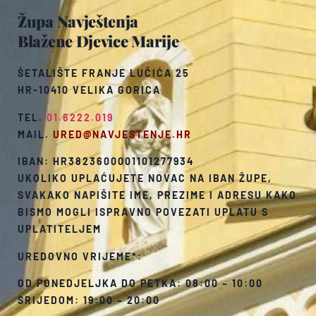
Župa Navještenja
Blažene Djevice Marije
ŠETALIŠTE FRANJE LUČIĆA 25
HR-10410 VELIKA GORICA
TEL.
01.6222.019
MAIL.
URED@NAVJESTENJE.HR
IBAN: HR3823600001101277934
UKOLIKO UPLAĆUJETE NOVAC NA IBAN ŽUPE,
SVAKAKO NAPIŠITE IME, PREZIME I ADRESU KAKO
BISMO MOGLI ISPRAVNO POVEZATI UPLATU S
UPLATITELJEM
UREDOVNO VRIJEME*:
OD PONEDJELJKA DO PETKA: 08:00 – 10:00
SRIJEDOM: 19:00 – 20:00