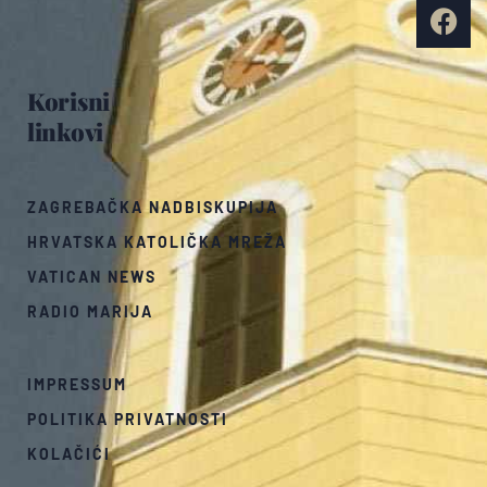
Korisni
linkovi
ZAGREBAČKA NADBISKUPIJA
HRVATSKA KATOLIČKA MREŽA
VATICAN NEWS
RADIO MARIJA
IMPRESSUM
POLITIKA PRIVATNOSTI
KOLAČIĆI