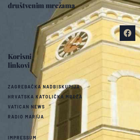
društvenim mrežama
Korisni
linkovi
ZAGREBAČKA NADBISKUPIJA
HRVATSKA KATOLIČKA MREŽA
VATICAN NEWS
RADIO MARIJA
IMPRESSUM