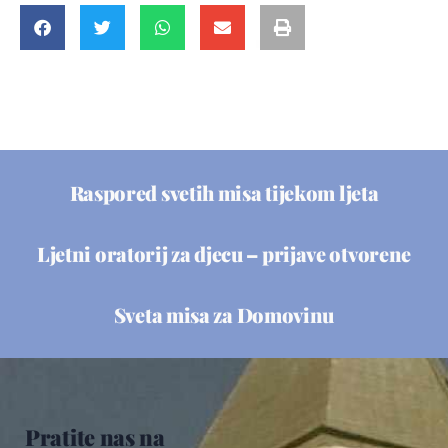
Raspored svetih misa tijekom ljeta
Ljetni oratorij za djecu – prijave otvorene
Sveta misa za Domovinu
Pratite nas na