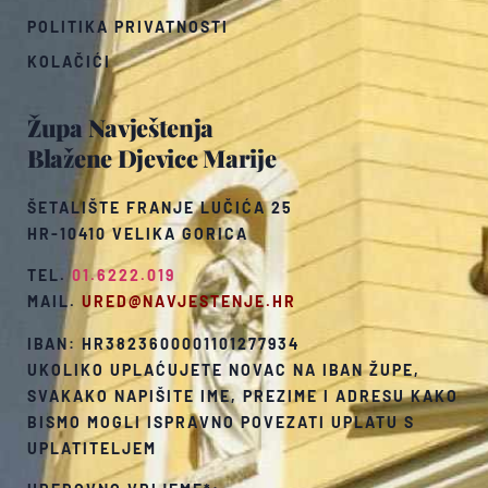
POLITIKA PRIVATNOSTI
KOLAČIĆI
Župa Navještenja
Blažene Djevice Marije
ŠETALIŠTE FRANJE LUČIĆA 25
HR-10410 VELIKA GORICA
TEL.
01.6222.019
MAIL.
URED@NAVJESTENJE.HR
IBAN: HR3823600001101277934
UKOLIKO UPLAĆUJETE NOVAC NA IBAN ŽUPE,
SVAKAKO NAPIŠITE IME, PREZIME I ADRESU KAKO
BISMO MOGLI ISPRAVNO POVEZATI UPLATU S
UPLATITELJEM