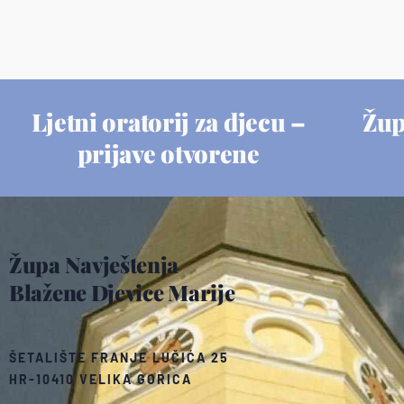
Ljetni oratorij za djecu –
Žup
prijave otvorene
Župa Navještenja
Blažene Djevice Marije
ŠETALIŠTE FRANJE LUČIĆA 25
HR-10410 VELIKA GORICA