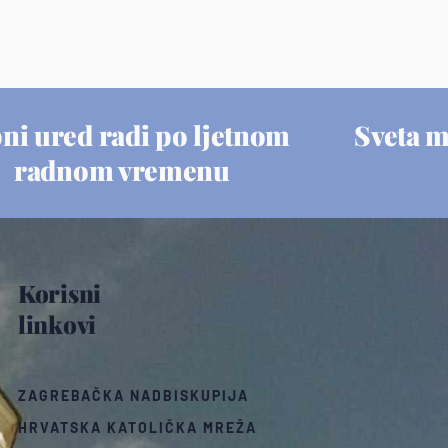
ni ured radi po ljetnom
Sveta 
radnom vremenu
Korisni
linkovi
ZAGREBAČKA NADBISKUPIJA
HRVATSKA KATOLIČKA MREŽA