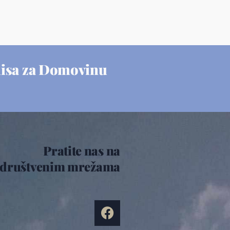
misa za Domovinu
Pratite nas na
društvenim mrežama