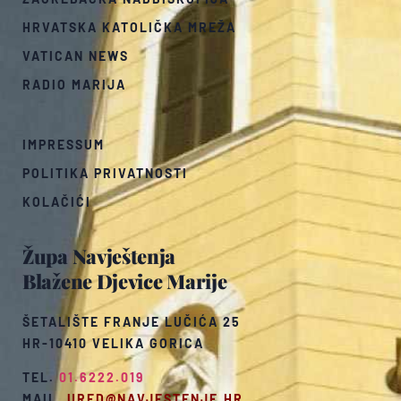
HRVATSKA KATOLIČKA MREŽA
VATICAN NEWS
RADIO MARIJA
IMPRESSUM
POLITIKA PRIVATNOSTI
KOLAČIĆI
Župa Navještenja
Blažene Djevice Marije
ŠETALIŠTE FRANJE LUČIĆA 25
HR-10410 VELIKA GORICA
TEL.
01.6222.019
MAIL.
URED@NAVJESTENJE.HR