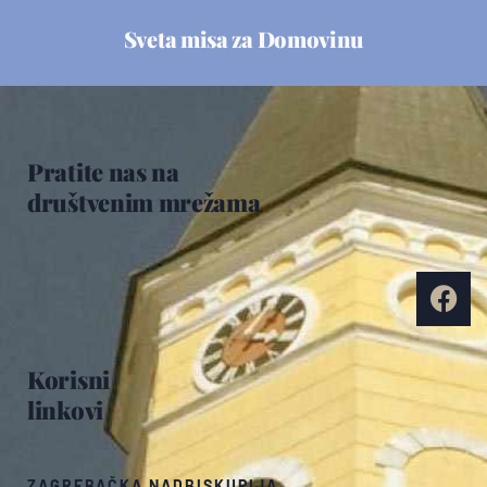
Sveta misa za Domovinu
Pratite nas na
društvenim mrežama
Korisni
linkovi
ZAGREBAČKA NADBISKUPIJA