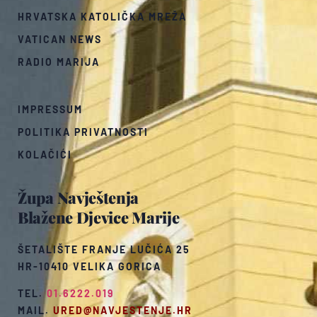
HRVATSKA KATOLIČKA MREŽA
VATICAN NEWS
RADIO MARIJA
IMPRESSUM
POLITIKA PRIVATNOSTI
KOLAČIĆI
Župa Navještenja
Blažene Djevice Marije
ŠETALIŠTE FRANJE LUČIĆA 25
HR-10410 VELIKA GORICA
TEL.
01.6222.019
MAIL.
URED@NAVJESTENJE.HR