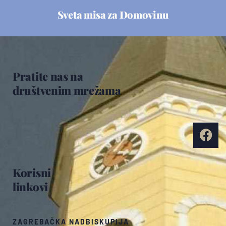
Sveta misa za Domovinu
Pratite nas na
društvenim mrežama
Korisni
linkovi
ZAGREBAČKA NADBISKUPIJA