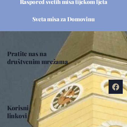
Raspored svetih misa tijekom ljeta
Sveta misa za Domovinu
Pratite nas na
društvenim mrežama
Korisni
linkovi