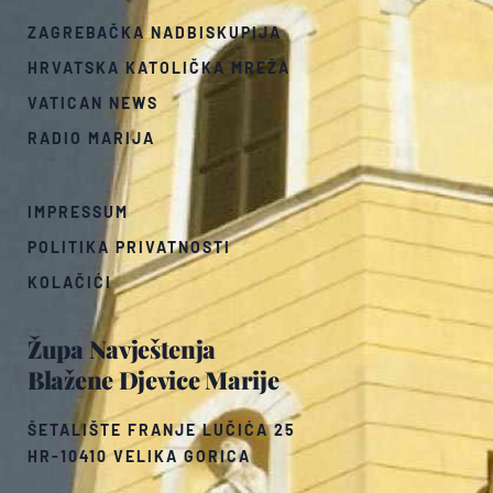
ZAGREBAČKA NADBISKUPIJA
HRVATSKA KATOLIČKA MREŽA
VATICAN NEWS
RADIO MARIJA
IMPRESSUM
POLITIKA PRIVATNOSTI
KOLAČIĆI
Župa Navještenja
Blažene Djevice Marije
ŠETALIŠTE FRANJE LUČIĆA 25
HR-10410 VELIKA GORICA