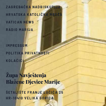
ZAGREBAČKA NADBISKUPIJA
HRVATSKA KATOLIČKA MREŽA
VATICAN NEWS
RADIO MARIJA
IMPRESSUM
POLITIKA PRIVATNOSTI
KOLAČIĆI
Župa Navještenja
Blažene Djevice Marije
ŠETALIŠTE FRANJE LUČIĆA 25
HR-10410 VELIKA GORICA