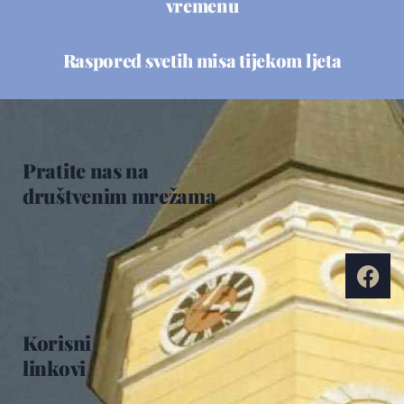
vremenu
Raspored svetih misa tijekom ljeta
Pratite nas na
društvenim mrežama
Korisni
linkovi