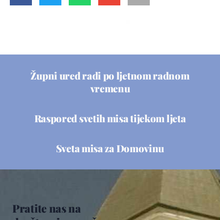
Župni ured radi po ljetnom radnom
vremenu
Raspored svetih misa tijekom ljeta
Sveta misa za Domovinu
Pratite nas na