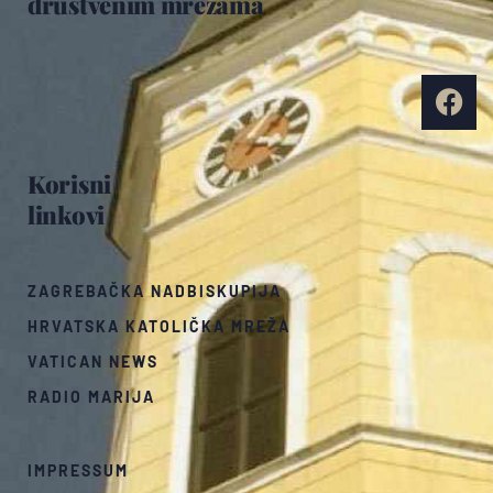
društvenim mrežama
Korisni
linkovi
ZAGREBAČKA NADBISKUPIJA
HRVATSKA KATOLIČKA MREŽA
VATICAN NEWS
RADIO MARIJA
IMPRESSUM