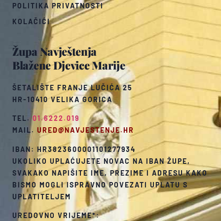
POLITIKA PRIVATNOSTI
KOLAČIĆI
Župa Navještenja
Blažene Djevice Marije
ŠETALIŠTE FRANJE LUČIĆA 25
HR-10410 VELIKA GORICA
TEL.
01.6222.019
MAIL.
URED@NAVJESTENJE.HR
IBAN: HR3823600001101277934
UKOLIKO UPLAĆUJETE NOVAC NA IBAN ŽUPE,
SVAKAKO NAPIŠITE IME, PREZIME I ADRESU KAKO
BISMO MOGLI ISPRAVNO POVEZATI UPLATU S
UPLATITELJEM
UREDOVNO VRIJEME*: