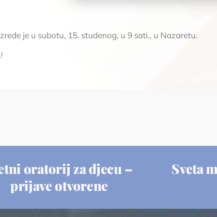
rede je u subotu, 15. studenog, u 9 sati., u Nazaretu.
!
etni oratorij za djecu –
Sveta 
prijave otvorene