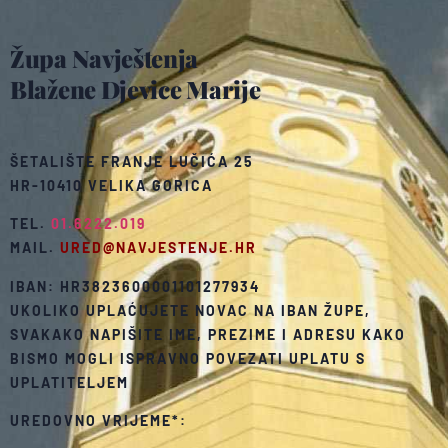
Župa Navještenja
Blažene Djevice Marije
ŠETALIŠTE FRANJE LUČIĆA 25
HR-10410 VELIKA GORICA
TEL.
01.6222.019
MAIL.
URED@NAVJESTENJE.HR
IBAN: HR3823600001101277934
UKOLIKO UPLAĆUJETE NOVAC NA IBAN ŽUPE,
SVAKAKO NAPIŠITE IME, PREZIME I ADRESU KAKO
BISMO MOGLI ISPRAVNO POVEZATI UPLATU S
UPLATITELJEM
UREDOVNO VRIJEME*: