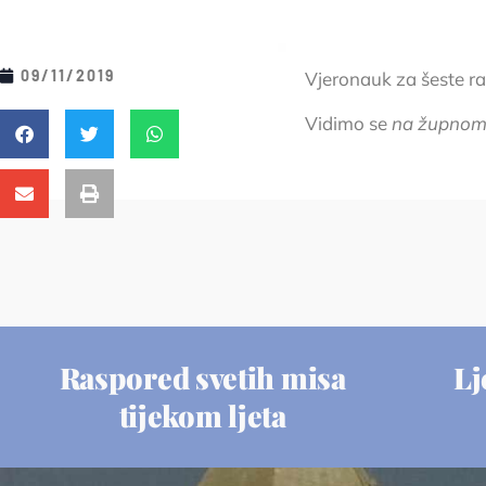
09/11/2019
Vjeronauk za šeste raz
Vidimo se
na župnom
Raspored svetih misa
Lj
tijekom ljeta