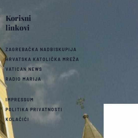
Korisni
linkovi
ZAGREBAČKA NADBISKUPIJA
HRVATSKA KATOLIČKA MREŽA
VATICAN NEWS
RADIO MARIJA
IMPRESSUM
POLITIKA PRIVATNOSTI
KOLAČIĆI