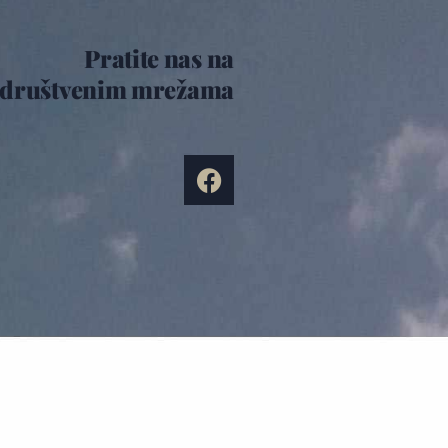
Pratite nas na
društvenim mrežama