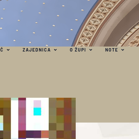
EČ
ZAJEDNICA
O ŽUPI
NOTE