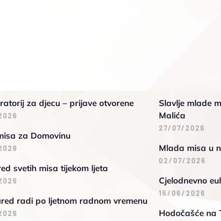
oratorij za djecu – prijave otvorene
Slavlje mlade m
Malića
2026
27/07/2026
misa za Domovinu
Mlada misa u n
2026
02/07/2026
d svetih misa tijekom ljeta
Cjelodnevno euh
2026
15/06/2026
ured radi po ljetnom radnom vremenu
Hodočašće na 
2026