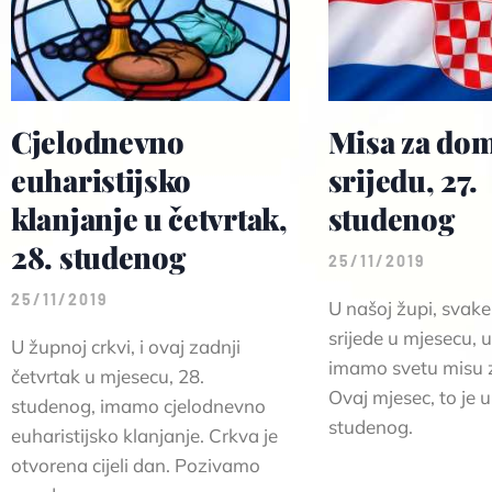
Cjelodnevno
Misa za do
euharistijsko
srijedu, 27.
klanjanje u četvrtak,
studenog
28. studenog
25/11/2019
25/11/2019
U našoj župi, svake
srijede u mjesecu, u
U župnoj crkvi, i ovaj zadnji
imamo svetu misu 
četvrtak u mjesecu, 28.
Ovaj mjesec, to je u
studenog, imamo cjelodnevno
studenog.
euharistijsko klanjanje. Crkva je
otvorena cijeli dan. Pozivamo