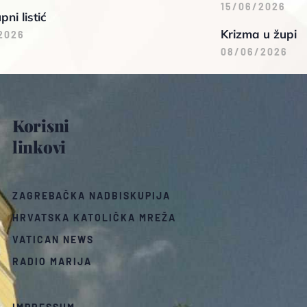
15/06/2026
pni listić
Krizma u župi
2026
08/06/2026
Korisni
linkovi
ZAGREBAČKA NADBISKUPIJA
HRVATSKA KATOLIČKA MREŽA
VATICAN NEWS
RADIO MARIJA