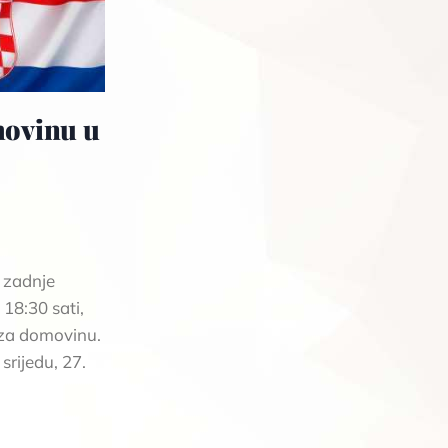
movinu u
 zadnje
 18:30 sati,
za domovinu.
 srijedu, 27.