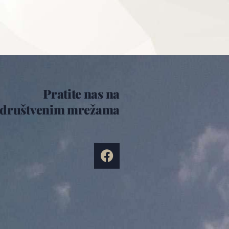
Pratite nas na
društvenim mrežama