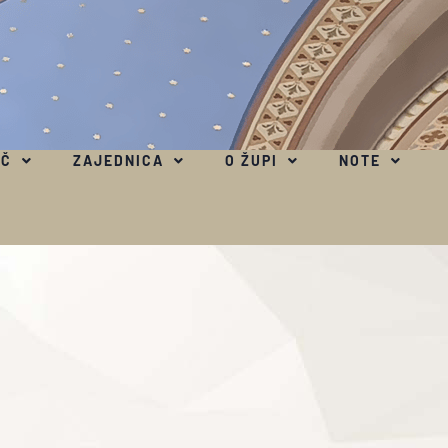
EČ
ZAJEDNICA
O ŽUPI
NOTE