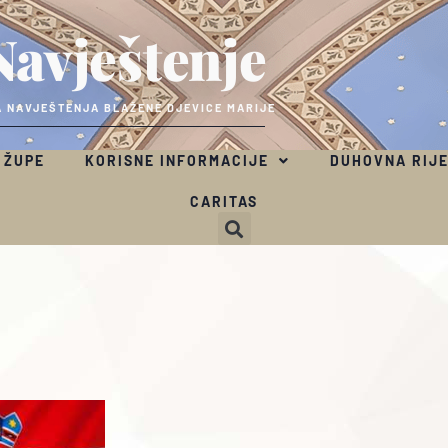
Navještenje
 NAVJEŠTENJA BLAŽENE DJEVICE MARIJE
 ŽUPE
KORISNE INFORMACIJE
DUHOVNA RIJ
CARITAS