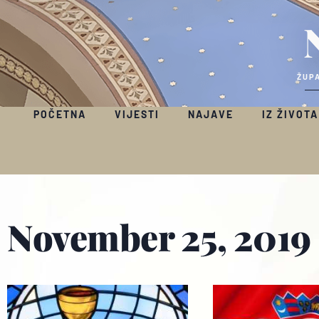
ŽUPA
POČETNA
VIJESTI
NAJAVE
IZ ŽIVOTA
November 25, 2019