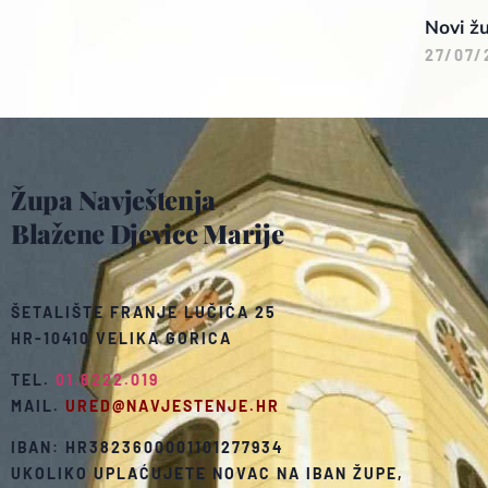
Novi žu
27/07/
Župa Navještenja
Blažene Djevice Marije
ŠETALIŠTE FRANJE LUČIĆA 25
HR-10410 VELIKA GORICA
TEL.
01.6222.019
MAIL.
URED@NAVJESTENJE.HR
IBAN: HR3823600001101277934
UKOLIKO UPLAĆUJETE NOVAC NA IBAN ŽUPE,