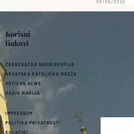
08/06/2026
Korisni
linkovi
ZAGREBAČKA NADBISKUPIJA
HRVATSKA KATOLIČKA MREŽA
VATICAN NEWS
RADIO MARIJA
IMPRESSUM
POLITIKA PRIVATNOSTI
KOLAČIĆI