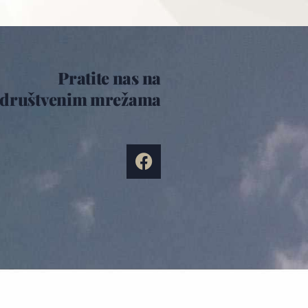
Pratite nas na
društvenim mrežama