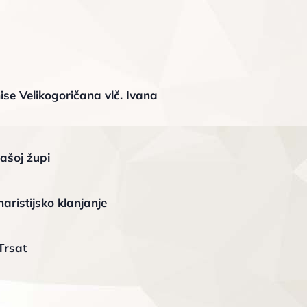
ise Velikogoričana vlč. Ivana
ašoj župi
aristijsko klanjanje
Trsat