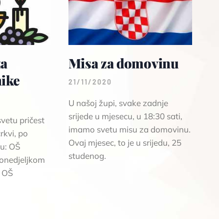
za
Misa za domovinu
ike
21/11/2020
U našoj župi, svake zadnje
srijede u mjesecu, u 18:30 sati,
vetu pričest
imamo svetu misu za domovinu.
rkvi, po
Ovaj mjesec, to je u srijedu, 25
du: OŠ
studenog.
ponedjeljkom
. OŠ