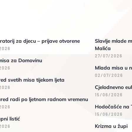
oratorij za djecu – prijave otvorene
Slavlje mlade m
Malića
2026
27/07/2026
misa za Domovinu
Mlada misa u n
2026
02/07/2026
d svetih misa tijekom ljeta
Cjelodnevno euh
2026
15/06/2026
ured radi po ljetnom radnom vremenu
Hodočašće na 
2026
15/06/2026
pni listić
Krizma u župi
2026