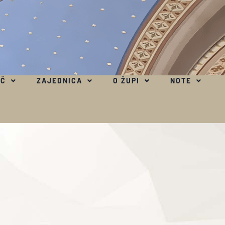
EČ
ZAJEDNICA
O ŽUPI
NOTE