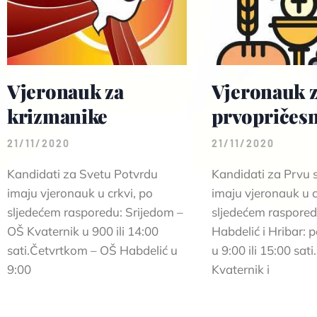
Vjeronauk za
Vjeronauk 
krizmanike
prvopričesn
21/11/2020
21/11/2020
Kandidati za Svetu Potvrdu
Kandidati za Prvu s
imaju vjeronauk u crkvi, po
imaju vjeronauk u c
sljedećem rasporedu: Srijedom –
sljedećem raspore
OŠ Kvaternik u 900 ili 14:00
Habdelić i Hribar: 
sati.Četvrtkom – OŠ Habdelić u
u 9:00 ili 15:00 sati
9:00
Kvaternik i