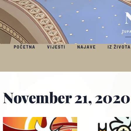
ŽUPA
POČETNA
VIJESTI
NAJAVE
IZ ŽIVOTA
November 21, 2020