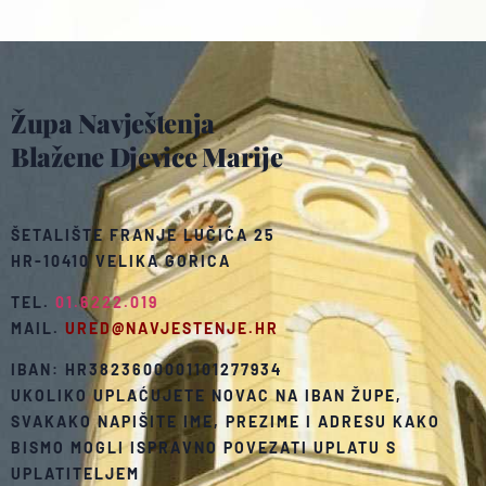
Župa Navještenja
Blažene Djevice Marije
ŠETALIŠTE FRANJE LUČIĆA 25
HR-10410 VELIKA GORICA
TEL.
01.6222.019
MAIL.
URED@NAVJESTENJE.HR
IBAN: HR3823600001101277934
UKOLIKO UPLAĆUJETE NOVAC NA IBAN ŽUPE,
SVAKAKO NAPIŠITE IME, PREZIME I ADRESU KAKO
BISMO MOGLI ISPRAVNO POVEZATI UPLATU S
UPLATITELJEM