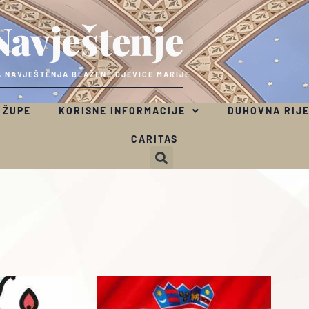
Navještenje
 NAVJEŠTENJA BLAŽENE DJEVICE MARIJE
 ŽUPE
KORISNE INFORMACIJE
DUHOVNA RIJ
CARITAS