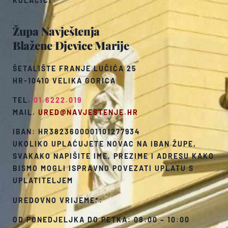
KOLAČIĆI
Župa Navještenja
Blažene Djevice Marije
ŠETALIŠTE FRANJE LUČIĆA 25
HR-10410 VELIKA GORICA
TEL.
01.6222.019
MAIL.
URED@NAVJESTENJE.HR
IBAN: HR3823600001101277934
UKOLIKO UPLAĆUJETE NOVAC NA IBAN ŽUPE,
SVAKAKO NAPIŠITE IME, PREZIME I ADRESU KAKO
BISMO MOGLI ISPRAVNO POVEZATI UPLATU S
UPLATITELJEM
UREDOVNO VRIJEME*:
OD PONEDJELJKA DO PETKA: 08:00 – 10:00