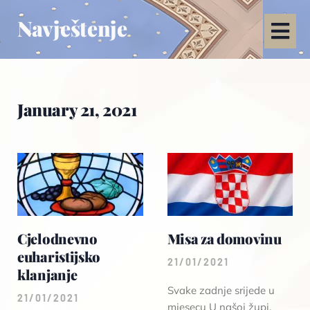
Navještenje
January 21, 2021
Cjelodnevno
Misa za domovinu
euharistijsko
21/01/2021
klanjanje
Svake zadnje srijede u
21/01/2021
mjesecu U našoj župi,