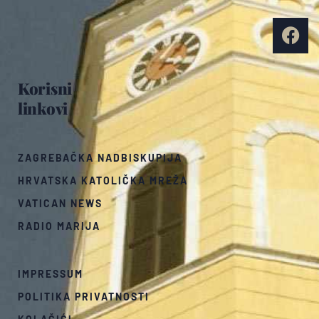
Korisni
linkovi
ZAGREBAČKA NADBISKUPIJA
HRVATSKA KATOLIČKA MREŽA
VATICAN NEWS
RADIO MARIJA
IMPRESSUM
POLITIKA PRIVATNOSTI