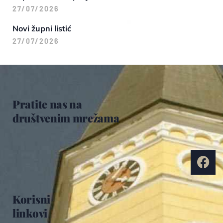
27/07/2026
Novi župni listić
27/07/2026
Pratite nas na
društvenim mrežama
Korisni
linkovi