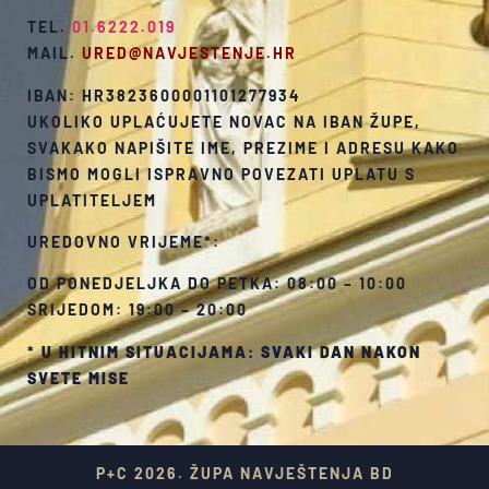
TEL.
01.6222.019
MAIL.
URED@NAVJESTENJE.HR
IBAN: HR3823600001101277934
UKOLIKO UPLAĆUJETE NOVAC NA IBAN ŽUPE,
SVAKAKO NAPIŠITE IME, PREZIME I ADRESU KAKO
BISMO MOGLI ISPRAVNO POVEZATI UPLATU S
UPLATITELJEM
UREDOVNO VRIJEME*:
OD PONEDJELJKA DO PETKA: 08:00 – 10:00
SRIJEDOM: 19:00 – 20:00
*
U HITNIM SITUACIJAMA: SVAKI DAN NAKON
SVETE MISE
P+C 2026. ŽUPA NAVJEŠTENJA BD