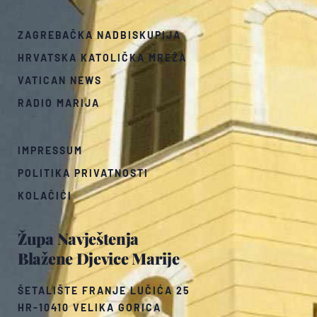
ZAGREBAČKA NADBISKUPIJA
HRVATSKA KATOLIČKA MREŽA
VATICAN NEWS
RADIO MARIJA
IMPRESSUM
POLITIKA PRIVATNOSTI
KOLAČIĆI
Župa Navještenja
Blažene Djevice Marije
ŠETALIŠTE FRANJE LUČIĆA 25
HR-10410 VELIKA GORICA