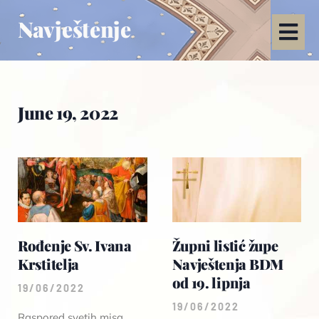
Navještenje
June 19, 2022
Rođenje Sv. Ivana
Župni listić župe
Krstitelja
Navještenja BDM
od 19. lipnja
19/06/2022
19/06/2022
Raspored svetih misa