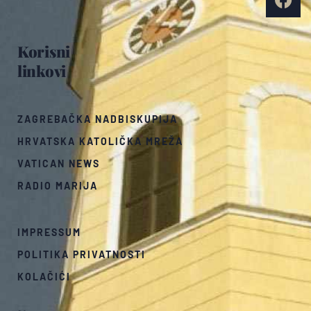
Korisni
linkovi
ZAGREBAČKA NADBISKUPIJA
HRVATSKA KATOLIČKA MREŽA
VATICAN NEWS
RADIO MARIJA
IMPRESSUM
POLITIKA PRIVATNOSTI
KOLAČIĆI