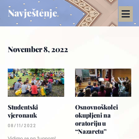
Navještenje
November 8, 2022
Studentski
Osnovnoškolci
vjeronauk
okupljeni na
oratoriju u
08/11/2022
“Nazaretu”
Vidimo se na župnom!