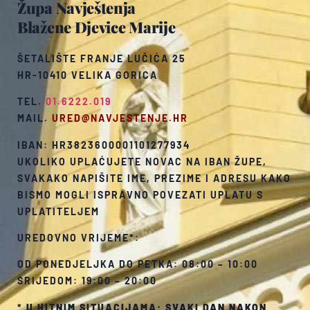
Župa Navještenja
Blažene Djevice Marije
ŠETALIŠTE FRANJE LUČIĆA 25
HR-10410 VELIKA GORICA
TEL.
01.6222.019
MAIL.
URED@NAVJESTENJE.HR
IBAN: HR3823600001101277934
UKOLIKO UPLAĆUJETE NOVAC NA IBAN ŽUPE,
SVAKAKO NAPIŠITE IME, PREZIME I ADRESU KAKO
BISMO MOGLI ISPRAVNO POVEZATI UPLATU S
UPLATITELJEM
UREDOVNO VRIJEME*:
OD PONEDJELJKA DO PETKA: 08:00 – 10:00
SRIJEDOM: 19:00 – 20:00
*
U HITNIM SITUACIJAMA: SVAKI DAN NAKON