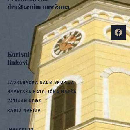
društvenim mrežama
Korisni
linkovi
ZAGREBAČKA NADBISKUPIJA
HRVATSKA KATOLIČKA MREŽA
VATICAN NEWS
RADIO MARIJA
IMPRESSUM