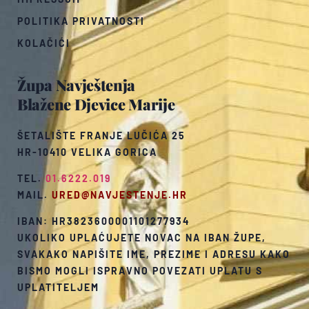
POLITIKA PRIVATNOSTI
KOLAČIĆI
Župa Navještenja
Blažene Djevice Marije
ŠETALIŠTE FRANJE LUČIĆA 25
HR-10410 VELIKA GORICA
TEL.
01.6222.019
MAIL.
URED@NAVJESTENJE.HR
IBAN: HR3823600001101277934
UKOLIKO UPLAĆUJETE NOVAC NA IBAN ŽUPE,
SVAKAKO NAPIŠITE IME, PREZIME I ADRESU KAKO
BISMO MOGLI ISPRAVNO POVEZATI UPLATU S
UPLATITELJEM