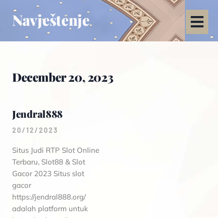
Navještenje
December 20, 2023
Jendral888
20/12/2023
Situs Judi RTP Slot Online
Terbaru, Slot88 & Slot
Gacor 2023 Situs slot
gacor
https://jendral888.org/
adalah platform untuk