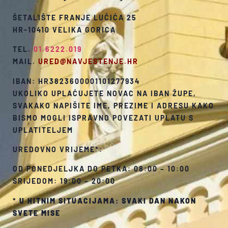
ŠETALIŠTE FRANJE LUČIĆA 25
HR-10410 VELIKA GORICA
TEL.
01.6222.019
MAIL.
URED@NAVJESTENJE.HR
IBAN: HR3823600001101277934
UKOLIKO UPLAĆUJETE NOVAC NA IBAN ŽUPE,
SVAKAKO NAPIŠITE IME, PREZIME I ADRESU KAKO
BISMO MOGLI ISPRAVNO POVEZATI UPLATU S
UPLATITELJEM
UREDOVNO VRIJEME*:
OD PONEDJELJKA DO PETKA: 08:00 – 10:00
SRIJEDOM: 19:00 – 20:00
*
U HITNIM SITUACIJAMA: SVAKI DAN NAKON
SVETE MISE