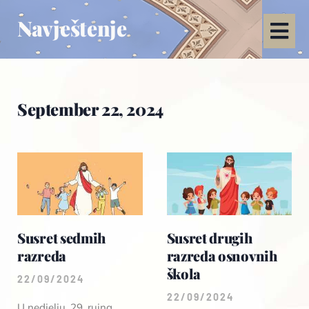
Navještenje
September 22, 2024
Susret sedmih
Susret drugih
razreda
razreda osnovnih
škola
22/09/2024
22/09/2024
U nedjelju, 29. rujna,