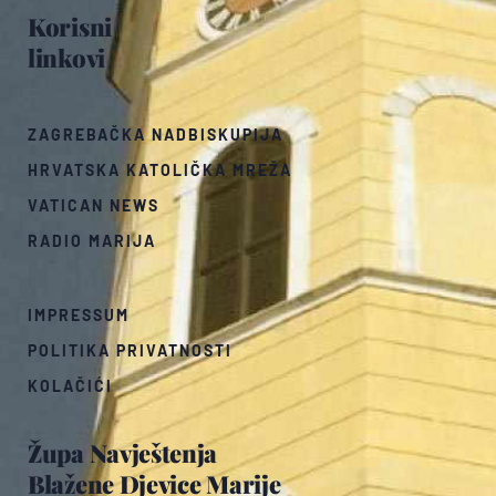
Korisni
linkovi
ZAGREBAČKA NADBISKUPIJA
HRVATSKA KATOLIČKA MREŽA
VATICAN NEWS
RADIO MARIJA
IMPRESSUM
POLITIKA PRIVATNOSTI
KOLAČIĆI
Župa Navještenja
Blažene Djevice Marije