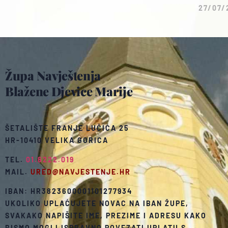
27/07/
Župa Navještenja
Blažene Djevice Marije
ŠETALIŠTE FRANJE LUČIĆA 25
HR-10410 VELIKA GORICA
TEL.
01.6222.019
MAIL.
URED@NAVJESTENJE.HR
IBAN: HR3823600001101277934
UKOLIKO UPLAĆUJETE NOVAC NA IBAN ŽUPE,
SVAKAKO NAPIŠITE IME, PREZIME I ADRESU KAKO
BISMO MOGLI ISPRAVNO POVEZATI UPLATU S