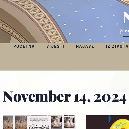
ŽUPA
POČETNA
VIJESTI
NAJAVE
IZ ŽIVOTA
November 14, 2024