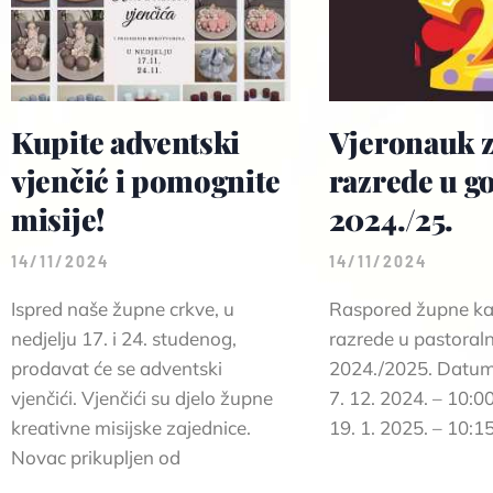
Kupite adventski
Vjeronauk z
vjenčić i pomognite
razrede u g
misije!
2024./25.
14/11/2024
14/11/2024
Ispred naše župne crkve, u
Raspored župne ka
nedjelju 17. i 24. studenog,
razrede u pastoraln
prodavat će se adventski
2024./2025. Datumi 
vjenčići. Vjenčići su djelo župne
7. 12. 2024. – 10:00
kreativne misijske zajednice.
19. 1. 2025. – 10:15
Novac prikupljen od