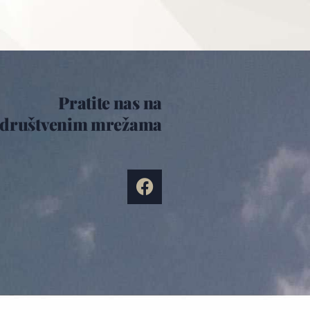
Pratite nas na
društvenim mrežama