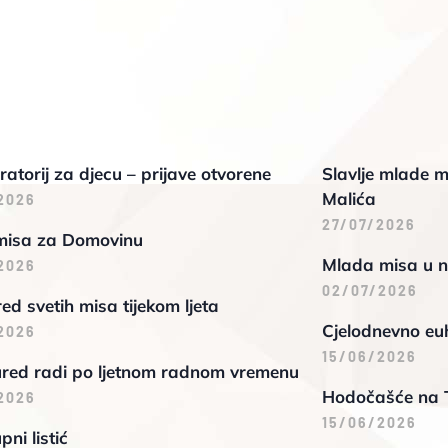
oratorij za djecu – prijave otvorene
Slavlje mlade m
Malića
2026
27/07/2026
misa za Domovinu
Mlada misa u n
2026
02/07/2026
d svetih misa tijekom ljeta
Cjelodnevno euh
2026
15/06/2026
ured radi po ljetnom radnom vremenu
Hodočašće na 
2026
15/06/2026
pni listić