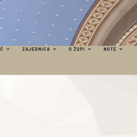
EČ
ZAJEDNICA
O ŽUPI
NOTE