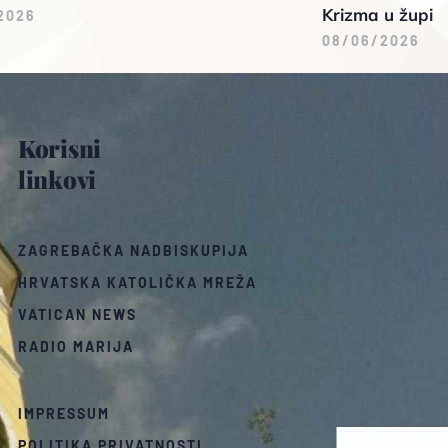
Krizma u župi
2026
08/06/2026
Korisni
linkovi
ZAGREBAČKA NADBISKUPIJA
HRVATSKA KATOLIČKA MREŽA
VATICAN NEWS
RADIO MARIJA
IMPRESSUM
POLITIKA PRIVATNOSTI