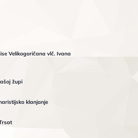
ise Velikogoričana vlč. Ivana
ašoj župi
aristijsko klanjanje
Trsat