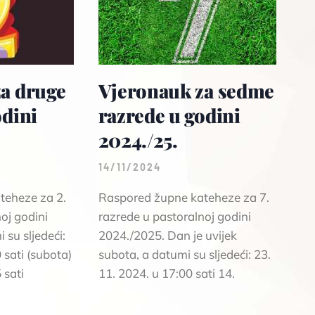
a druge
Vjeronauk za sedme
odini
razrede u godini
2024./25.
14/11/2024
teheze za 2.
Raspored župne kateheze za 7.
oj godini
razrede u pastoralnoj godini
su sljedeći:
2024./2025. Dan je uvijek
 sati (subota)
subota, a datumi su sljedeći: 23.
 sati
11. 2024. u 17:00 sati 14.