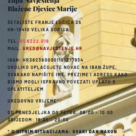
Blažene Djevice Marije
ŠETALIŠTE FRANJE LUČIĆA 25
HR-10410 VELIKA GORICA
TEL.
01.6222.019
MAIL.
URED@NAVJESTENJE.HR
IBAN: HR3823600001101277934
UKOLIKO UPLAĆUJETE NOVAC NA IBAN ŽUPE,
SVAKAKO NAPIŠITE IME, PREZIME I ADRESU KAKO
BISMO MOGLI ISPRAVNO POVEZATI UPLATU S
UPLATITELJEM
UREDOVNO VRIJEME*:
OD PONEDJELJKA DO PETKA: 08:00 – 10:00
SRIJEDOM: 19:00 – 20:00
*
U HITNIM SITUACIJAMA: SVAKI DAN NAKON