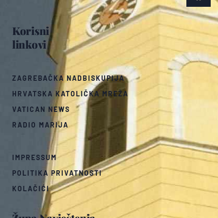
Korisni
linkovi
ZAGREBAČKA NADBISKUPIJA
HRVATSKA KATOLIČKA MREŽA
VATICAN NEWS
RADIO MARIJA
IMPRESSUM
POLITIKA PRIVATNOSTI
KOLAČIĆI
Župa Navještenja