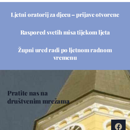
Ljetni oratorij za djecu – prijave otvorene
Raspored svetih misa tijekom ljeta
Župni ured radi po ljetnom radnom
vremenu
Pratite nas na
društvenim mrežama