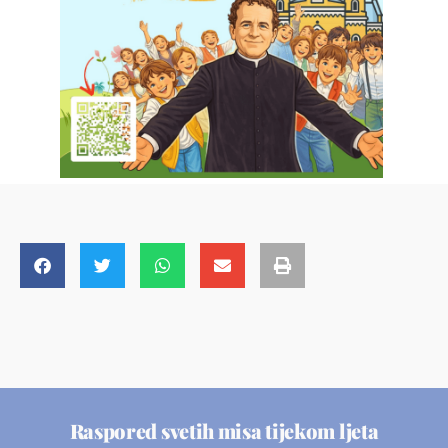
Raspored svetih misa tijekom ljeta