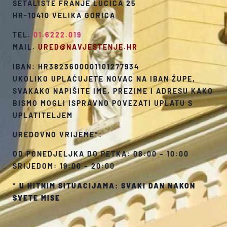
ŠETALIŠTE FRANJE LUČIĆA 25
HR-10410 VELIKA GORICA
TEL.
01.6222.019
MAIL.
URED@NAVJESTENJE.HR
IBAN: HR3823600001101277934
UKOLIKO UPLAĆUJETE NOVAC NA IBAN ŽUPE,
SVAKAKO NAPIŠITE IME, PREZIME I ADRESU KAKO
BISMO MOGLI ISPRAVNO POVEZATI UPLATU S
UPLATITELJEM
UREDOVNO VRIJEME*:
OD PONEDJELJKA DO PETKA: 08:00 – 10:00
SRIJEDOM: 19:00 – 20:00
*
U HITNIM SITUACIJAMA: SVAKI DAN NAKON
SVETE MISE