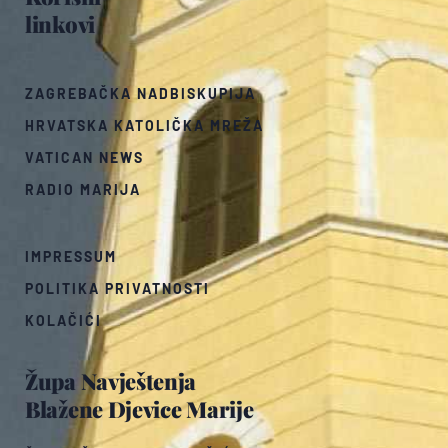
linkovi
ZAGREBAČKA NADBISKUPIJA
HRVATSKA KATOLIČKA MREŽA
VATICAN NEWS
RADIO MARIJA
IMPRESSUM
POLITIKA PRIVATNOSTI
KOLAČIĆI
Župa Navještenja
Blažene Djevice Marije