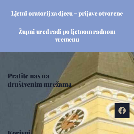
Ljetni oratorij za djecu – prijave otvorene
Župni ured radi po ljetnom radnom
vremenu
Pratite nas na
društvenim mrežama
Korisni