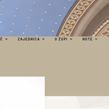
EČ
ZAJEDNICA
O ŽUPI
NOTE