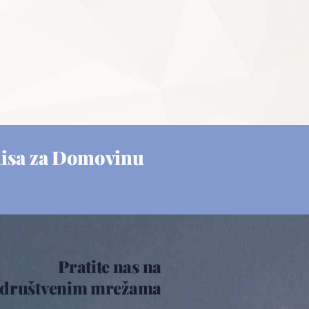
misa za Domovinu
Pratite nas na
društvenim mrežama