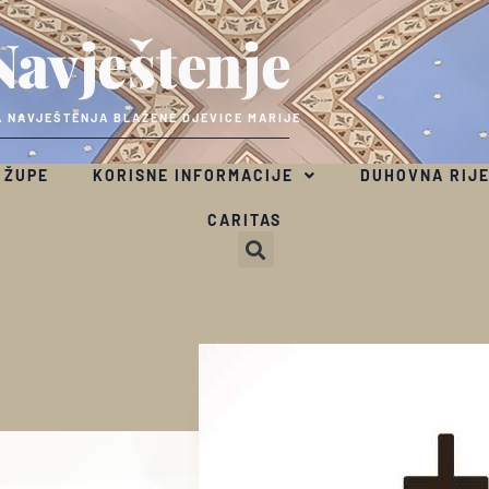
Navještenje
 NAVJEŠTENJA BLAŽENE DJEVICE MARIJE
 ŽUPE
KORISNE INFORMACIJE
DUHOVNA RIJ
CARITAS