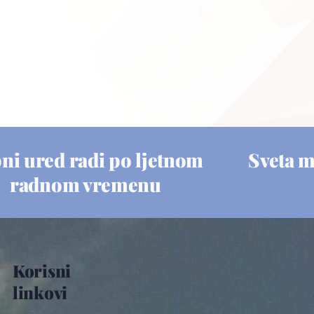
ni ured radi po ljetnom
Sveta 
radnom vremenu
Korisni
linkovi