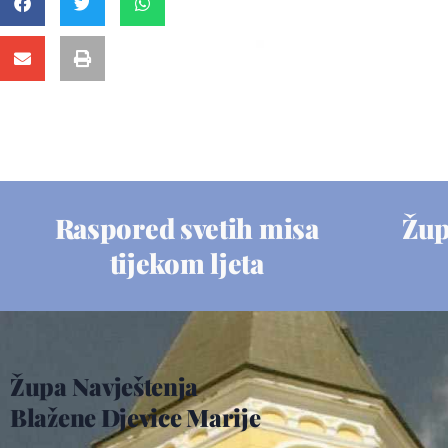
Raspored svetih misa
Žup
tijekom ljeta
Župa Navještenja
Blažene Djevice Marije