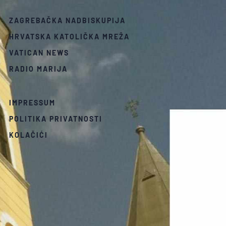
ZAGREBAČKA NADBISKUPIJA
HRVATSKA KATOLIČKA MREŽA
VATICAN NEWS
RADIO MARIJA
IMPRESSUM
POLITIKA PRIVATNOSTI
KOLAČIĆI