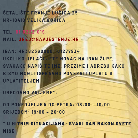
ŠETALIŠTE FRANJE LUČIĆA 25
HR-10410 VELIKA GORICA
TEL.
01.6222.019
MAIL.
URED@NAVJESTENJE.HR
IBAN: HR3823600001101277934
UKOLIKO UPLAĆUJETE NOVAC NA IBAN ŽUPE,
SVAKAKO NAPIŠITE IME, PREZIME I ADRESU KAKO
BISMO MOGLI ISPRAVNO POVEZATI UPLATU S
UPLATITELJEM
UREDOVNO VRIJEME*:
OD PONEDJELJKA DO PETKA: 08:00 – 10:00
SRIJEDOM: 19:00 – 20:00
*
U HITNIM SITUACIJAMA: SVAKI DAN NAKON SVETE
MISE