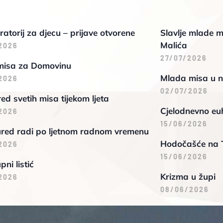
oratorij za djecu – prijave otvorene
Slavlje mlade m
Malića
2026
27/07/2026
misa za Domovinu
Mlada misa u n
2026
02/07/2026
d svetih misa tijekom ljeta
Cjelodnevno euh
2026
15/06/2026
ured radi po ljetnom radnom vremenu
Hodočašće na 
2026
15/06/2026
pni listić
Krizma u župi
2026
08/06/2026