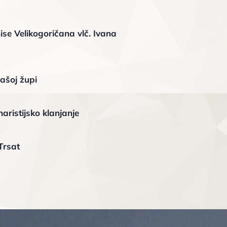
ise Velikogoričana vlč. Ivana
ašoj župi
aristijsko klanjanje
Trsat