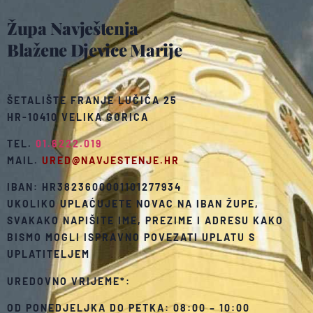
Župa Navještenja
Blažene Djevice Marije
ŠETALIŠTE FRANJE LUČIĆA 25
HR-10410 VELIKA GORICA
TEL.
01.6222.019
MAIL.
URED@NAVJESTENJE.HR
IBAN: HR3823600001101277934
UKOLIKO UPLAĆUJETE NOVAC NA IBAN ŽUPE,
SVAKAKO NAPIŠITE IME, PREZIME I ADRESU KAKO
BISMO MOGLI ISPRAVNO POVEZATI UPLATU S
UPLATITELJEM
UREDOVNO VRIJEME*:
OD PONEDJELJKA DO PETKA: 08:00 – 10:00