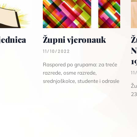
jednica
Župni vjeronauk
Ž
N
11/10/2022
1
Raspored po grupama: za treće
razrede, osme razrede,
11
srednjoškolce, studente i odrasle
Žu
23