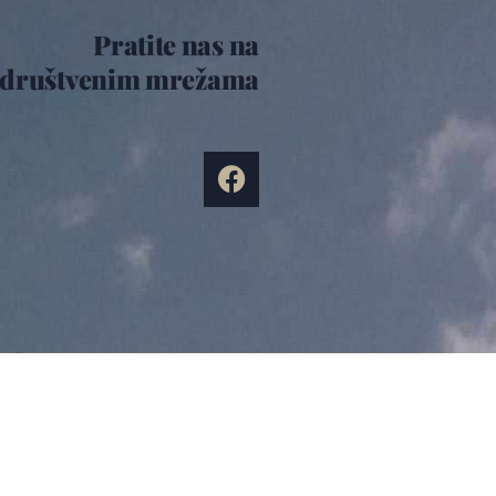
Pratite nas na
društvenim mrežama