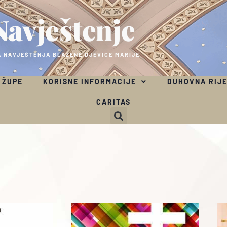
Navještenje
 NAVJEŠTENJA BLAŽENE DJEVICE MARIJE
 ŽUPE
KORISNE INFORMACIJE
DUHOVNA RIJ
CARITAS