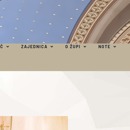
EČ
ZAJEDNICA
O ŽUPI
NOTE