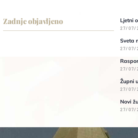
Zadnje objavljeno
Ljetni 
27/07/
Sveta 
27/07/
Raspore
27/07/
Župni 
27/07/
Novi žu
27/07/