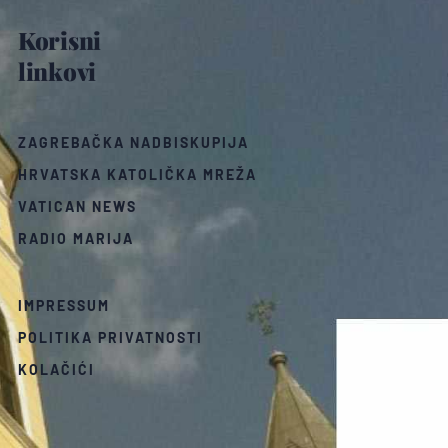
Korisni
linkovi
ZAGREBAČKA NADBISKUPIJA
HRVATSKA KATOLIČKA MREŽA
VATICAN NEWS
RADIO MARIJA
IMPRESSUM
POLITIKA PRIVATNOSTI
KOLAČIĆI