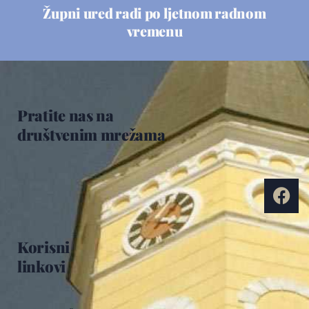
Župni ured radi po ljetnom radnom
vremenu
Pratite nas na
društvenim mrežama
Korisni
linkovi