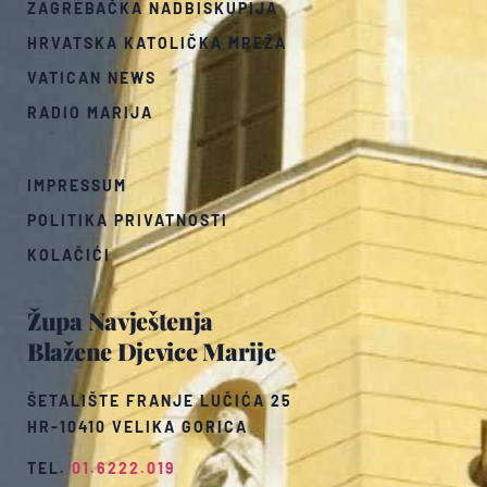
ZAGREBAČKA NADBISKUPIJA
HRVATSKA KATOLIČKA MREŽA
VATICAN NEWS
RADIO MARIJA
IMPRESSUM
POLITIKA PRIVATNOSTI
KOLAČIĆI
Župa Navještenja
Blažene Djevice Marije
ŠETALIŠTE FRANJE LUČIĆA 25
HR-10410 VELIKA GORICA
TEL.
01.6222.019