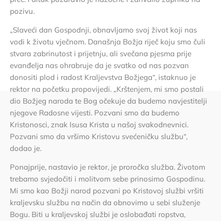
pozivu.
„Slaveći dan Gospodnji, obnavljamo svoj život koji nas
vodi k životu vječnom. Današnja Božja riječ koju smo čuli
stvara zabrinutost i prijetnju, ali svečana pjesma prije
evanđelja nas ohrabruje da je svatko od nas pozvan
donositi plod i radost Kraljevstva Božjega“, istaknuo je
rektor na početku propovijedi. „Krštenjem, mi smo postali
dio Božjeg naroda te Bog očekuje da budemo navjestitelji
njegove Radosne vijesti. Pozvani smo da budemo
Kristonosci, znak Isusa Krista u našoj svakodnevnici.
Pozvani smo da vršimo Kristovu svećeničku službu“,
dodao je.
Ponajprije, nastavio je rektor, je proročka služba. Životom
trebamo svjedočiti i molitvom sebe prinosimo Gospodinu.
Mi smo kao Božji narod pozvani po Kristovoj službi vršiti
kraljevsku službu na način da obnovimo u sebi služenje
Bogu. Biti u kraljevskoj službi je oslobađati ropstva,