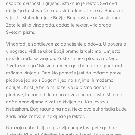
osobito ovisnosti i grijeha, istaknuo je rektor. Sva ova
obilježja Kristova čine nas slobodnim. To je srž Radosne
vijesti – sloboda djece Božje. Bog poštuje našu slobodu.
Zato je slika vinograda, dodao je rektor, vrlo draga
Svetom pismu.
Vinograd je zahtijevan za donošenje plodova. U govoru o
vinogradu vidi se ukor Božji prema Izraelcima. Umjesto
grožđa, rađa se vinjaga. Zašto su neki plodovi našega
života vinjaga? Mi smo ranjeni grijehom i zato ponekad
rađamo vinjagu. Ono što pomaže jest da rađamo prave
plodove jedino s Bogom i jedino s njime ih možemo
donijeti. Krist je trs, a mi loze. Kako bismo donosili
plodove, trebamo biti trajno navezani na Krista. Mi na taj
način obnavljamo život za življenje u Kraljevstvu
Nebeskom. Bog računa na nas. Neka ova euharistija bude
znak naše zahvale, zaključio je rektor.
Na kraju euharistijskog slavlja bogoslovi pete godine
Antonio Kljajić i Kristijan Kolonić svjedočili su o svojem