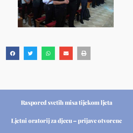
Raspored svetih misa tijekom ljeta
Ljetni oratorij za djecu – prijave otvorene