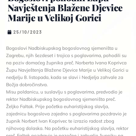
Navještenja Blažene Djevice
Marije u Velikoj Gorici
25/10/2023
Bogoslovi Nadbiskupskog bogoslovnog sjemeništa u
Zagrebu, njih šezdeset i trojica s poglavarima, pohodili su
na poziv domaćeg župnika preč. Norberta Ivana Koprivca
Župu Navještenja Blažene Djevice Marije u Velikoj Gorici u
nedjelju 8. listopada, kada se slavi i Nedjelja zahvale za
Božja dobročinstva.
Misu poldanicu, u suslavlju s poglavarima, predvodio je
rektor Nadbiskupskog bogoslovnog sjemeništa preč.
Željko Faltak. Prije početka euharistijskog slavlja,
zajednicu bogoslova zajedno s poglavarima pozdravio je
župnik Norbert Ivan Koprivec te izrazio radost zbog
njihovog dolaska. Na početku euharistijskog slavlja, rektor
preč. Faltak pozdravio je nazočne i zahvalio župniku na