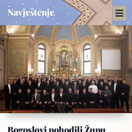
Navještenje
Bogoslovi pohodili Župu