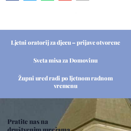
Ljetni oratorij za djecu – prijave otvorene
Sveta misa za Domovinu
Župni ured radi po ljetnom radnom
vremenu
Pratite nas na
društvenim mrežama