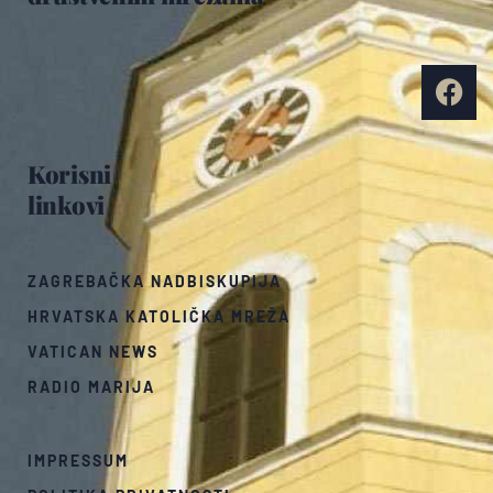
Korisni
linkovi
ZAGREBAČKA NADBISKUPIJA
HRVATSKA KATOLIČKA MREŽA
VATICAN NEWS
RADIO MARIJA
IMPRESSUM