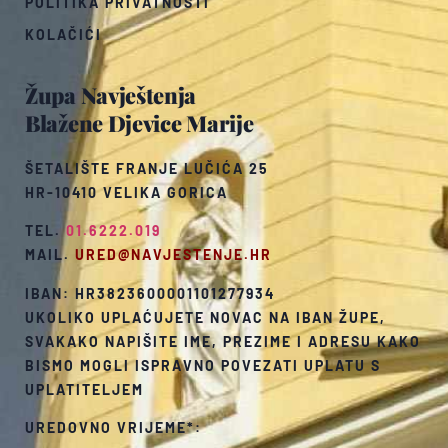
POLITIKA PRIVATNOSTI
KOLAČIĆI
Župa Navještenja
Blažene Djevice Marije
ŠETALIŠTE FRANJE LUČIĆA 25
HR-10410 VELIKA GORICA
TEL.
01.6222.019
MAIL.
URED@NAVJESTENJE.HR
IBAN: HR3823600001101277934
UKOLIKO UPLAĆUJETE NOVAC NA IBAN ŽUPE,
SVAKAKO NAPIŠITE IME, PREZIME I ADRESU KAKO
BISMO MOGLI ISPRAVNO POVEZATI UPLATU S
UPLATITELJEM
UREDOVNO VRIJEME*: