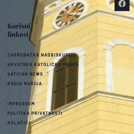
Korisni
linkovi
ZAGREBAČKA NADBISKUPIJA
HRVATSKA KATOLIČKA MREŽA
VATICAN NEWS
RADIO MARIJA
IMPRESSUM
POLITIKA PRIVATNOSTI
KOLAČIĆI