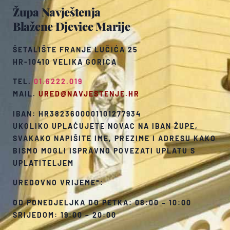
Župa Navještenja
Blažene Djevice Marije
ŠETALIŠTE FRANJE LUČIĆA 25
HR-10410 VELIKA GORICA
TEL.
01.6222.019
MAIL.
URED@NAVJESTENJE.HR
IBAN: HR3823600001101277934
UKOLIKO UPLAĆUJETE NOVAC NA IBAN ŽUPE,
SVAKAKO NAPIŠITE IME, PREZIME I ADRESU KAKO
BISMO MOGLI ISPRAVNO POVEZATI UPLATU S
UPLATITELJEM
UREDOVNO VRIJEME*:
OD PONEDJELJKA DO PETKA: 08:00 – 10:00
SRIJEDOM: 19:00 – 20:00