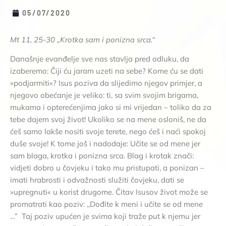
05/07/2020
Mt 11, 25-30 „Krotka sam i ponizna srca.“
Današnje evanđelje sve nas stavlja pred odluku, da
izaberemo: Čiji ću jaram uzeti na sebe? Kome ću se dati
»podjarmiti«? Isus poziva da slijedimo njegov primjer, a
njegovo obećanje je veliko: ti, sa svim svojim brigama,
mukama i opterećenjima jako si mi vrijedan – toliko da za
tebe dajem svoj život! Ukoliko se na mene osloniš, ne da
ćeš samo lakše nositi svoje terete, nego ćeš i naći spokoj
duše svoje! K tome još i nadodaje: Učite se od mene jer
sam blaga, krotka i ponizna srca. Blag i krotak znači:
vidjeti dobro u čovjeku i tako mu pristupati, a ponizan –
imati hrabrosti i odvažnosti služiti čovjeku, dati se
»upregnuti« u korist drugome. Čitav Isusov život može se
promatrati kao poziv: ,,Dođite k meni i učite se od mene
…” Taj poziv upućen je svima koji traže put k njemu jer