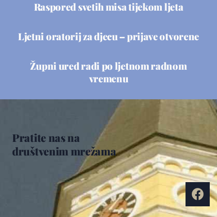
Raspored svetih misa tijekom ljeta
Ljetni oratorij za djecu – prijave otvorene
Župni ured radi po ljetnom radnom
vremenu
Pratite nas na
društvenim mrežama