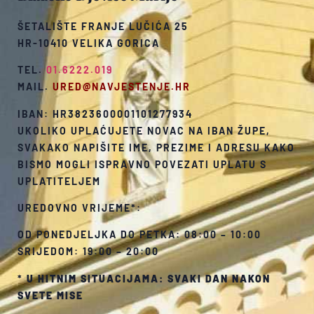
ŠETALIŠTE FRANJE LUČIĆA 25
HR-10410 VELIKA GORICA
TEL.
01.6222.019
MAIL.
URED@NAVJESTENJE.HR
IBAN: HR3823600001101277934
UKOLIKO UPLAĆUJETE NOVAC NA IBAN ŽUPE,
SVAKAKO NAPIŠITE IME, PREZIME I ADRESU KAKO
BISMO MOGLI ISPRAVNO POVEZATI UPLATU S
UPLATITELJEM
UREDOVNO VRIJEME*:
OD PONEDJELJKA DO PETKA: 08:00 – 10:00
SRIJEDOM: 19:00 – 20:00
*
U HITNIM SITUACIJAMA: SVAKI DAN NAKON
SVETE MISE