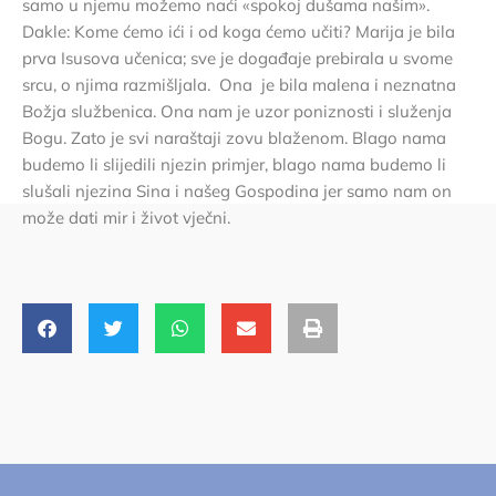
samo u njemu možemo naći «spokoj dušama našim».
Dakle: Kome ćemo ići i od koga ćemo učiti? Marija je bila
prva Isusova učenica; sve je događaje prebirala u svome
srcu, o njima razmišljala. Ona je bila malena i neznatna
Božja službenica. Ona nam je uzor poniznosti i služenja
Bogu. Zato je svi naraštaji zovu blaženom. Blago nama
budemo li slijedili njezin primjer, blago nama budemo li
slušali njezina Sina i našeg Gospodina jer samo nam on
može dati mir i život vječni.