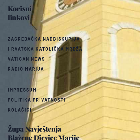
Korisni
linkovi
ZAGREBAČKA NADBISKUPIJA
HRVATSKA KATOLIČKA MREŽA
VATICAN NEWS
RADIO MARIJA
IMPRESSUM
POLITIKA PRIVATNOSTI
KOLAČIĆI
Župa Navještenja
Blažene Djevice Marije