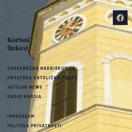
Korisni
linkovi
ZAGREBAČKA NADBISKUPIJA
HRVATSKA KATOLIČKA MREŽA
VATICAN NEWS
RADIO MARIJA
IMPRESSUM
POLITIKA PRIVATNOSTI