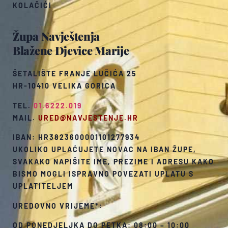
KOLAČIĆI
Župa Navještenja
Blažene Djevice Marije
ŠETALIŠTE FRANJE LUČIĆA 25
HR-10410 VELIKA GORICA
TEL.
01.6222.019
MAIL.
URED@NAVJESTENJE.HR
IBAN: HR3823600001101277934
UKOLIKO UPLAĆUJETE NOVAC NA IBAN ŽUPE,
SVAKAKO NAPIŠITE IME, PREZIME I ADRESU KAKO
BISMO MOGLI ISPRAVNO POVEZATI UPLATU S
UPLATITELJEM
UREDOVNO VRIJEME*:
OD PONEDJELJKA DO PETKA: 08:00 – 10:00