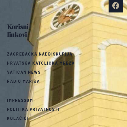
Korisni
linkovi
ZAGREBAČKA NADBISKUPIJA
HRVATSKA KATOLIČKA MREŽA
VATICAN NEWS
RADIO MARIJA
IMPRESSUM
POLITIKA PRIVATNOSTI
KOLAČIĆI