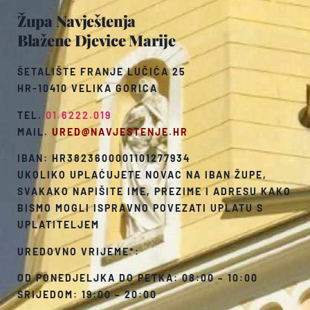
Župa Navještenja
Blažene Djevice Marije
ŠETALIŠTE FRANJE LUČIĆA 25
HR-10410 VELIKA GORICA
TEL.
01.6222.019
MAIL.
URED@NAVJESTENJE.HR
IBAN: HR3823600001101277934
UKOLIKO UPLAĆUJETE NOVAC NA IBAN ŽUPE,
SVAKAKO NAPIŠITE IME, PREZIME I ADRESU KAKO
BISMO MOGLI ISPRAVNO POVEZATI UPLATU S
UPLATITELJEM
UREDOVNO VRIJEME*:
OD PONEDJELJKA DO PETKA: 08:00 – 10:00
SRIJEDOM: 19:00 – 20:00