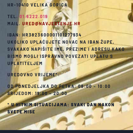
HR-10410 VELIKA GORICA
TEL.
01.6222.019
MAIL.
URED@NAVJESTENJE.HR
IBAN: HR3823600001101277934
UKOLIKO UPLAĆUJETE NOVAC NA IBAN ŽUPE,
SVAKAKO NAPIŠITE IME, PREZIME I ADRESU KAKO
BISMO MOGLI ISPRAVNO POVEZATI UPLATU S
UPLATITELJEM
UREDOVNO VRIJEME*:
OD PONEDJELJKA DO PETKA: 08:00 – 10:00
SRIJEDOM: 19:00 – 20:00
*
U HITNIM SITUACIJAMA: SVAKI DAN NAKON
SVETE MISE