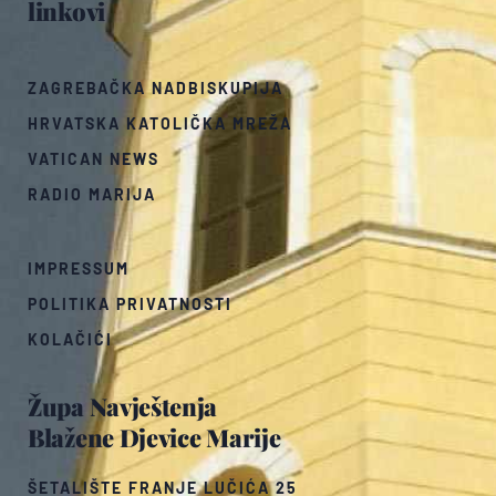
linkovi
ZAGREBAČKA NADBISKUPIJA
HRVATSKA KATOLIČKA MREŽA
VATICAN NEWS
RADIO MARIJA
IMPRESSUM
POLITIKA PRIVATNOSTI
KOLAČIĆI
Župa Navještenja
Blažene Djevice Marije
ŠETALIŠTE FRANJE LUČIĆA 25