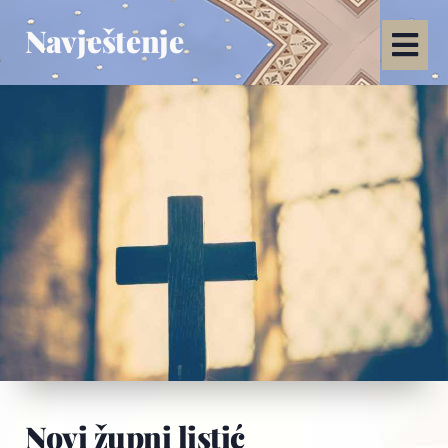
Navještenje
Novi župni listić