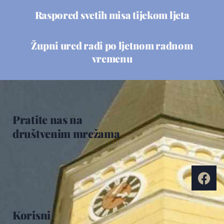
Raspored svetih misa tijekom ljeta
Župni ured radi po ljetnom radnom
vremenu
Pratite nas na
društvenim mrežama
Korisni