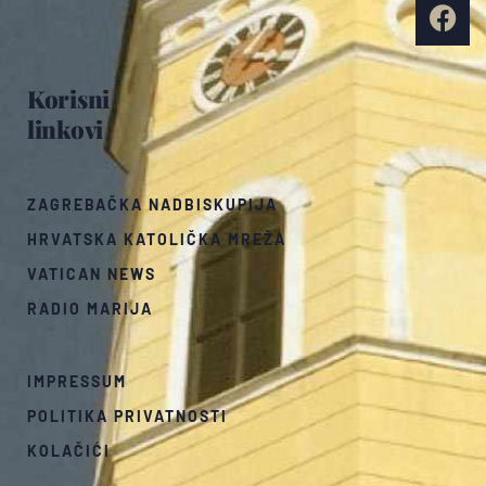
Korisni
linkovi
ZAGREBAČKA NADBISKUPIJA
HRVATSKA KATOLIČKA MREŽA
VATICAN NEWS
RADIO MARIJA
IMPRESSUM
POLITIKA PRIVATNOSTI
KOLAČIĆI