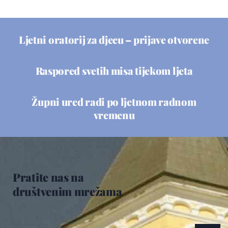
Ljetni oratorij za djecu – prijave otvorene
Raspored svetih misa tijekom ljeta
Župni ured radi po ljetnom radnom
vremenu
Pratite nas na
društvenim mrežama