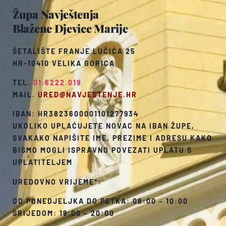
Župa Navještenja
Blažene Djevice Marije
ŠETALIŠTE FRANJE LUČIĆA 25
HR-10410 VELIKA GORICA
TEL.
01.6222.019
MAIL.
URED@NAVJESTENJE.HR
IBAN: HR3823600001101277934
UKOLIKO UPLAĆUJETE NOVAC NA IBAN ŽUPE,
SVAKAKO NAPIŠITE IME, PREZIME I ADRESU KAKO
BISMO MOGLI ISPRAVNO POVEZATI UPLATU S
UPLATITELJEM
UREDOVNO VRIJEME*:
OD PONEDJELJKA DO PETKA: 08:00 – 10:00
SRIJEDOM: 19:00 – 20:00