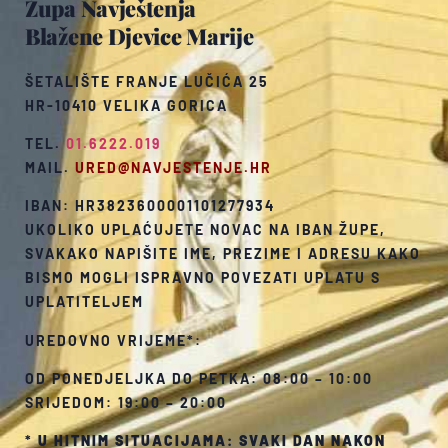
Župa Navještenja
Blažene Djevice Marije
ŠETALIŠTE FRANJE LUČIĆA 25
HR-10410 VELIKA GORICA
TEL.
01.6222.019
MAIL.
URED@NAVJESTENJE.HR
IBAN: HR3823600001101277934
UKOLIKO UPLAĆUJETE NOVAC NA IBAN ŽUPE,
SVAKAKO NAPIŠITE IME, PREZIME I ADRESU KAKO
BISMO MOGLI ISPRAVNO POVEZATI UPLATU S
UPLATITELJEM
UREDOVNO VRIJEME*:
OD PONEDJELJKA DO PETKA: 08:00 – 10:00
SRIJEDOM: 19:00 – 20:00
*
U HITNIM SITUACIJAMA: SVAKI DAN NAKON