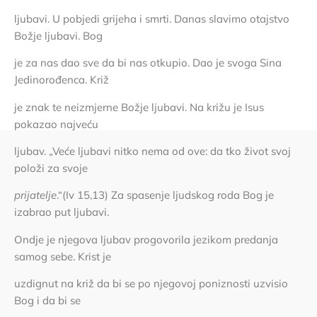
ljubavi. U pobjedi grijeha i smrti. Danas slavimo otajstvo
Božje ljubavi. Bog
je za nas dao sve da bi nas otkupio. Dao je svoga Sina
Jedinorođenca. Križ
je znak te neizmjerne Božje ljubavi. Na križu je Isus
pokazao najveću
ljubav. „Veće ljubavi nitko nema od ove: da tko život svoj
položi za svoje
prijatelje
.“(Iv 15,13) Za spasenje ljudskog roda Bog je
izabrao put ljubavi.
Ondje je njegova ljubav progovorila jezikom predanja
samog sebe. Krist je
uzdignut na križ da bi se po njegovoj poniznosti uzvisio
Bog i da bi se