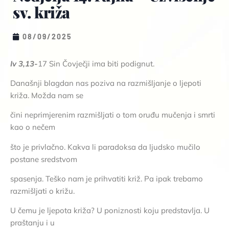
sv. križa
08/09/2025
Iv 3,13-
17 Sin Čovječji ima biti podignut.
Današnji blagdan nas poziva na razmišljanje o ljepoti
križa. Možda nam se
čini neprimjerenim razmišljati o tom oruđu mučenja i smrti
kao o nečem
što je privlačno. Kakva li paradoksa da ljudsko mučilo
postane sredstvom
spasenja. Teško nam je prihvatiti križ. Pa ipak trebamo
razmišljati o križu.
U čemu je ljepota križa? U poniznosti koju predstavlja. U
praštanju i u