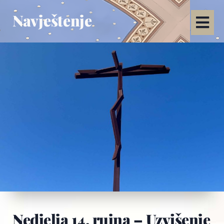
Navještenje
Nedjelja 14. rujna – Uzvišenje