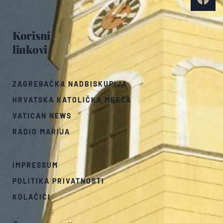
Korisni
linkovi
ZAGREBAČKA NADBISKUPIJA
HRVATSKA KATOLIČKA MREŽA
VATICAN NEWS
RADIO MARIJA
IMPRESSUM
POLITIKA PRIVATNOSTI
KOLAČIĆI