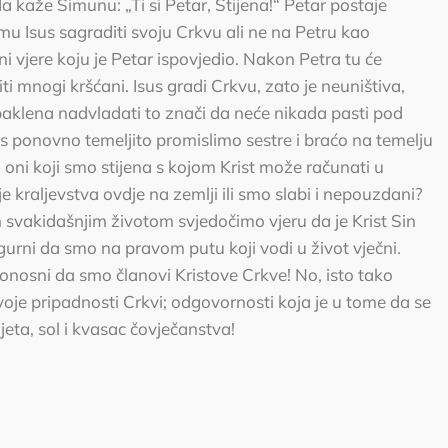
da kaže Šimunu: „Ti si Petar, Stijena!“ Petar postaje
emu Isus sagraditi svoju Crkvu ali ne na Petru kao
ni vjere koju je Petar ispovjedio. Nakon Petra tu će
iti mnogi kršćani. Isus gradi Crkvu, zato je neuništiva,
 paklena nadvladati to znači da neće nikada pasti pod
 ponovno temeljito promislimo sestre i braćo na temelju
i oni koji smo stijena s kojom Krist može računati u
žje kraljevstva ovdje na zemlji ili smo slabi i nepouzdani?
 svakidašnjim životom svjedočimo vjeru da je Krist Sin
gurni da smo na pravom putu koji vodi u život vječni.
onosni da smo članovi Kristove Crkve! No, isto tako
voje pripadnosti Crkvi; odgovornosti koja je u tome da se
ijeta, sol i kvasac čovječanstva!