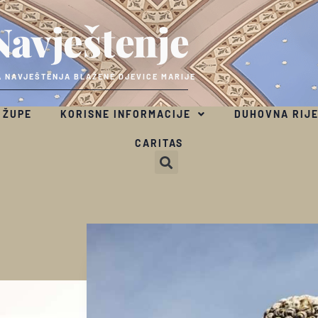
Navještenje
 NAVJEŠTENJA BLAŽENE DJEVICE MARIJE
 ŽUPE
KORISNE INFORMACIJE
DUHOVNA RIJ
CARITAS