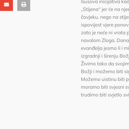
Isusova inicijativa ka
„Stijena“ jer će na nj
čovjeku, nego na stije
ispovijest vjere ponov
zato je neće ni vrata
navalom Zloga. Danas
evanđelja jesmo li i m
izgradnji i širenju Bo
Živimo tako da svojim
Božji i možemo biti si
Možemo uistinu biti p
moramo biti svjesni s
trudimo biti svjetlo sv