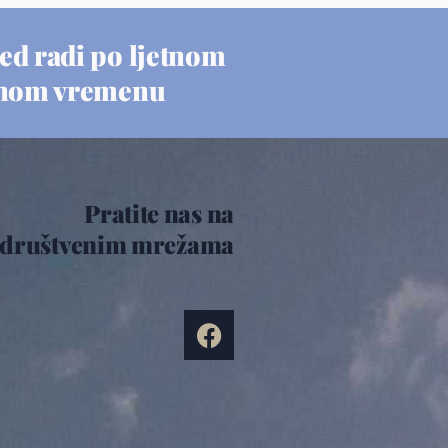
ed radi po ljetnom
nom vremenu
Pratite nas na
društvenim mrežama