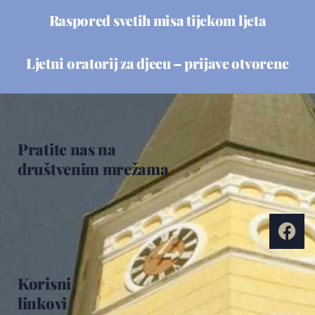
Raspored svetih misa tijekom ljeta
Ljetni oratorij za djecu – prijave otvorene
Pratite nas na
društvenim mrežama
Korisni
linkovi