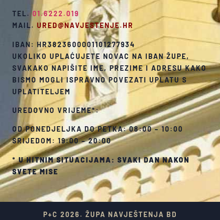
TEL.
01.6222.019
MAIL.
URED@NAVJESTENJE.HR
IBAN: HR3823600001101277934
UKOLIKO UPLAĆUJETE NOVAC NA IBAN ŽUPE,
SVAKAKO NAPIŠITE IME, PREZIME I ADRESU KAKO
BISMO MOGLI ISPRAVNO POVEZATI UPLATU S
UPLATITELJEM
UREDOVNO VRIJEME*:
OD PONEDJELJKA DO PETKA: 08:00 – 10:00
SRIJEDOM: 19:00 – 20:00
*
U HITNIM SITUACIJAMA: SVAKI DAN NAKON
SVETE MISE
P+C 2026. ŽUPA NAVJEŠTENJA BD