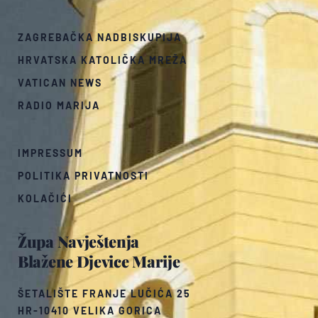
ZAGREBAČKA NADBISKUPIJA
HRVATSKA KATOLIČKA MREŽA
VATICAN NEWS
RADIO MARIJA
IMPRESSUM
POLITIKA PRIVATNOSTI
KOLAČIĆI
Župa Navještenja
Blažene Djevice Marije
ŠETALIŠTE FRANJE LUČIĆA 25
HR-10410 VELIKA GORICA