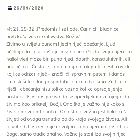
26/09/2020
Mt 21, 28-32 „Predomisli se i ode. Carinici i bludnice
pretekoše vas u kraljevstvo Božje.“
Živimo u svijetu punom lijepih riječi obećanja. Ljudi
očekuju da ih se poštuje, a sami ne drže do svojih riječi. I u
našoj vjeri može biti puno riječi, dobrih, konstruktivnih, ali
bez učinka. Često je samo teorija a fali praksa. Biti čovjek
koji će održati riječ – znači ići ispravnim putem. I danas
smo slušali jednu prispodobu: o ocu i dva sina. Za Isusa
riječi i obećanja nisu toliko važna koliko opredjeljenja i
postupci. Isus nas poziva da se opredijelimo za njega, da
živimo kao prijatelji Božji. Ono što je važno nije kako si
živio do ovoga trenutka. Ono što je važno jest kako ćeš
živjeti od ovoga trenutka pa do kraja svojega života. Ali
tu valja biti iskren: nije dovoljno samo riječima pristati uz
Boga, samo tradicionalno. Važno je stati iza svojih riječi,