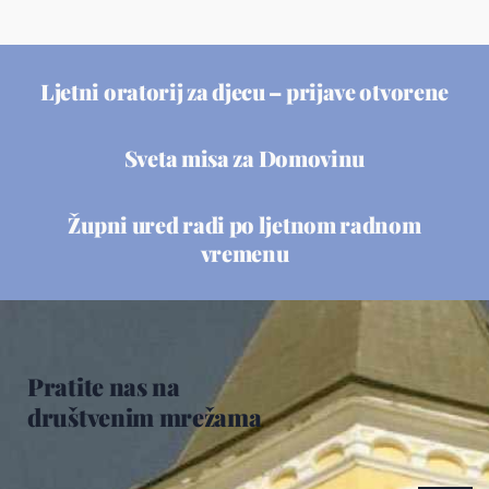
Ljetni oratorij za djecu – prijave otvorene
Sveta misa za Domovinu
Župni ured radi po ljetnom radnom
vremenu
Pratite nas na
društvenim mrežama