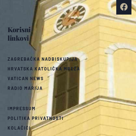
Korisni
linkovi
ZAGREBAČKA NADBISKUPIJA
HRVATSKA KATOLIČKA MREŽA
VATICAN NEWS
RADIO MARIJA
IMPRESSUM
POLITIKA PRIVATNOSTI
KOLAČIĆI