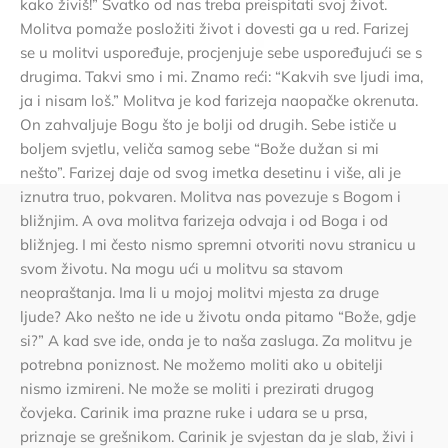
kako živiš!” Svatko od nas treba preispitati svoj život.
Molitva pomaže posložiti život i dovesti ga u red. Farizej
se u molitvi uspoređuje, procjenjuje sebe uspoređujući se s
drugima. Takvi smo i mi. Znamo reći: “Kakvih sve ljudi ima,
ja i nisam loš.” Molitva je kod farizeja naopačke okrenuta.
On zahvaljuje Bogu što je bolji od drugih. Sebe ističe u
boljem svjetlu, veliča samog sebe “Bože dužan si mi
nešto”. Farizej daje od svog imetka desetinu i više, ali je
iznutra truo, pokvaren. Molitva nas povezuje s Bogom i
bližnjim. A ova molitva farizeja odvaja i od Boga i od
bližnjeg. I mi često nismo spremni otvoriti novu stranicu u
svom životu. Na mogu ući u molitvu sa stavom
neopraštanja. Ima li u mojoj molitvi mjesta za druge
ljude? Ako nešto ne ide u životu onda pitamo “Bože, gdje
si?” A kad sve ide, onda je to naša zasluga. Za molitvu je
potrebna poniznost. Ne možemo moliti ako u obitelji
nismo izmireni. Ne može se moliti i prezirati drugog
čovjeka. Carinik ima prazne ruke i udara se u prsa,
priznaje se grešnikom. Carinik je svjestan da je slab, živi i