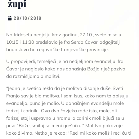
župi
29/10/2019
Na tridesetu nedjelju kroz godinu, 27.10., svete mise u
10:15 i 11:30 predslavio je fra Serđo Ćavar, odgojitelj
bogoslova hercegovačke franjevačke provincije.
U propovijedi, temeljeći je na nedjeljnom evanđelju, fra
Ćavar je naglasio kako nas današnja Božja riječ poziva
da razmišljamo o molitvi.
“Jedna je svetica rekla da je molitva disanje duše. Sveti
Franjo sav je bio molitva. I sam Isus, kako nam to opisuju
evanđelja, puno je molio. U današnjem evanđelju mole
farizej i carinik. Ova dva čovjeka rade isto, mole, ali
farizej stoji uspravno u hramu, a carinik moli bijući se u
prsa “Bože, smiluj se meni grešniku.” Molitva pokazuje
kako živimo. Netko je rekao: “Reci mi kako moliš i reći ću ti