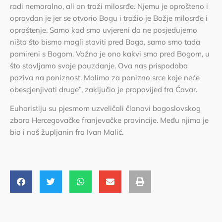
radi nemoralno, ali on traži milosrđe. Njemu je oprošteno i
opravdan je jer se otvorio Bogu i tražio je Božje milosrđe i
oproštenje. Samo kad smo uvjereni da ne posjedujemo
ništa što bismo mogli staviti pred Boga, samo smo tada
pomireni s Bogom. Važno je ono kakvi smo pred Bogom, u
što stavljamo svoje pouzdanje. Ova nas prispodoba
poziva na poniznost. Molimo za ponizno srce koje neće
obescjenjivati druge”, zaključio je propovijed fra Ćavar.
Euharistiju su pjesmom uzveličali članovi bogoslovskog
zbora Hercegovačke franjevačke provincije. Među njima je
bio i naš župljanin fra Ivan Malić.