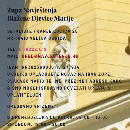
Župa Navještenja
Blažene Djevice Marije
ŠETALIŠTE FRANJE LUČIĆA 25
HR-10410 VELIKA GORICA
TEL.
01.6222.019
MAIL.
URED@NAVJESTENJE.HR
IBAN: HR3823600001101277934
UKOLIKO UPLAĆUJETE NOVAC NA IBAN ŽUPE,
SVAKAKO NAPIŠITE IME, PREZIME I ADRESU KAKO
BISMO MOGLI ISPRAVNO POVEZATI UPLATU S
UPLATITELJEM
UREDOVNO VRIJEME*:
OD PONEDJELJKA DO PETKA: 08:00 – 10:00
SRIJEDOM: 19:00 – 20:00