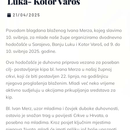
Luka- Kotor Varoš
21/04/2025
Povodom blagdana blaženog Ivana Merza, kojeg slavimo
10. svibnja, za mlade naše župe organiziramo dvodnevno
hodočašće u Sarajevo, Banju Luku i Kotor Varoš, od 9. do
10. svibnja 2025. godine.
Ovo hodočašće je duhovna priprava vezana za poseban
cilj- postavljanje kipa bl. Ivana Merza u našoj župnoj
crkvi, koji će biti postavljen 22. lipnja, na godišnjicu
njegova proglašenja blaženim. Mladi već neko vrijeme
aktivno sudjeluju u akcijama prikupljanja sredstava za
kip.
Bl. Ivan Merz, uzor mladima i čovjek duboke duhovnosti,
ostavio je snažan trag u povijesti Crkve u Hrvata, a
posebno na mladima. Kroz posjet ključnim mjestima
njegova života, mladi će imati priliku još bolje upoznati