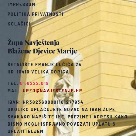
IMPRESSUM
POLITIKA PRIVATNOSTI
KOLAČIĆI
Župa Navještenja
Blažene Djevice Marije
ŠETALIŠTE FRANJE LUČIĆA 25
HR-10410 VELIKA GORICA
TEL.
01.6222.019
MAIL.
URED@NAVJESTENJE.HR
IBAN: HR3823600001101277934
UKOLIKO UPLAĆUJETE NOVAC NA IBAN ŽUPE,
SVAKAKO NAPIŠITE IME, PREZIME I ADRESU KAKO
BISMO MOGLI ISPRAVNO POVEZATI UPLATU S
UPLATITELJEM