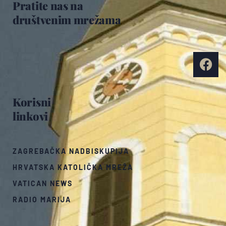
Pratite nas na
društvenim mrežama
Korisni
linkovi
ZAGREBAČKA NADBISKUPIJA
HRVATSKA KATOLIČKA MREŽA
VATICAN NEWS
RADIO MARIJA