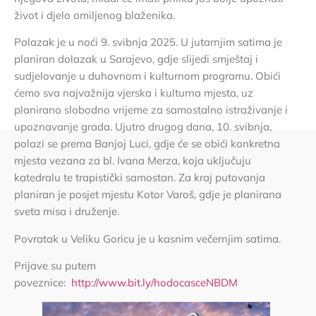
život i djelo omiljenog blaženika.
Polazak je u noći 9. svibnja 2025. U jutarnjim satima je
planiran dolazak u Sarajevo, gdje slijedi smještaj i
sudjelovanje u duhovnom i kulturnom programu. Obići
ćemo sva najvažnija vjerska i kulturna mjesta, uz
planirano slobodno vrijeme za samostalno istraživanje i
upoznavanje grada. Ujutro drugog dana, 10. svibnja,
polazi se prema Banjoj Luci, gdje će se obići konkretna
mjesta vezana za bl. Ivana Merza, koja uključuju
katedralu te trapistički samostan. Za kraj putovanja
planiran je posjet mjestu Kotor Varoš, gdje je planirana
sveta misa i druženje.
Povratak u Veliku Goricu je u kasnim večernjim satima.
Prijave su putem
poveznice:
http://www.bit.ly/hodocasceNBDM