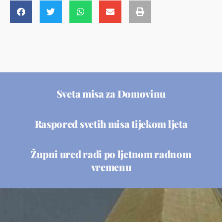
Sveta misa za Domovinu
Raspored svetih misa tijekom ljeta
Župni ured radi po ljetnom radnom
vremenu