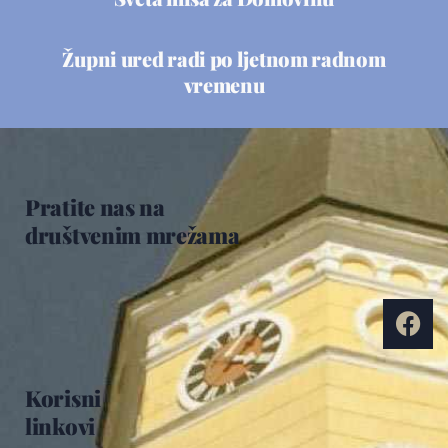
Župni ured radi po ljetnom radnom
vremenu
Pratite nas na
društvenim mrežama
Korisni
linkovi