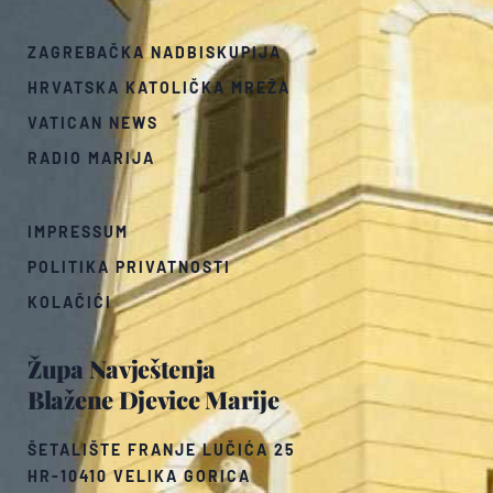
ZAGREBAČKA NADBISKUPIJA
HRVATSKA KATOLIČKA MREŽA
VATICAN NEWS
RADIO MARIJA
IMPRESSUM
POLITIKA PRIVATNOSTI
KOLAČIĆI
Župa Navještenja
Blažene Djevice Marije
ŠETALIŠTE FRANJE LUČIĆA 25
HR-10410 VELIKA GORICA