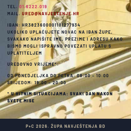
TEL.
01.6222.019
MAIL.
URED@NAVJESTENJE.HR
IBAN: HR3823600001101277934
UKOLIKO UPLAĆUJETE NOVAC NA IBAN ŽUPE,
SVAKAKO NAPIŠITE IME, PREZIME I ADRESU KAKO
BISMO MOGLI ISPRAVNO POVEZATI UPLATU S
UPLATITELJEM
UREDOVNO VRIJEME*:
OD PONEDJELJKA DO PETKA: 08:00 – 10:00
SRIJEDOM: 19:00 – 20:00
*
U HITNIM SITUACIJAMA: SVAKI DAN NAKON
SVETE MISE
P+C 2026. ŽUPA NAVJEŠTENJA BD