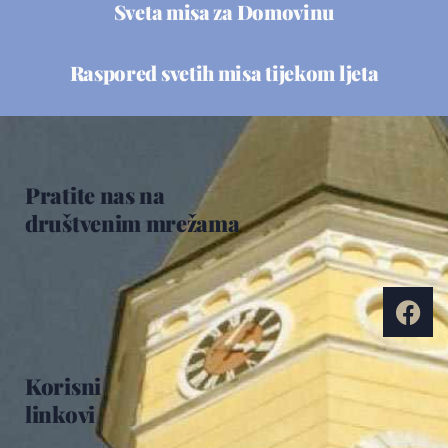
Sveta misa za Domovinu
Raspored svetih misa tijekom ljeta
Pratite nas na
društvenim mrežama
Korisni
linkovi