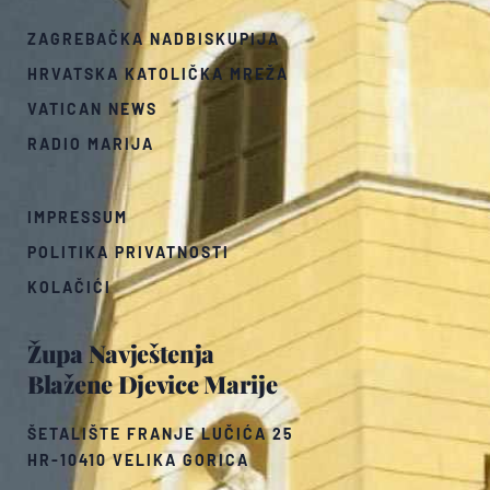
ZAGREBAČKA NADBISKUPIJA
HRVATSKA KATOLIČKA MREŽA
VATICAN NEWS
RADIO MARIJA
IMPRESSUM
POLITIKA PRIVATNOSTI
KOLAČIĆI
Župa Navještenja
Blažene Djevice Marije
ŠETALIŠTE FRANJE LUČIĆA 25
HR-10410 VELIKA GORICA