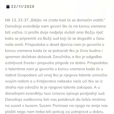
22/11/2020
Mk 13, 33-37 „Bdijte: ne znate kad će se domaćin vratiti.“
Današnje evanđelje nam govori što će na koncu vremena
biti važno. U prošle dvije nedjelje slušali smo Božju riječ
kako se pripremiti za Božji sud koji će se dogoditi u času
naše smrti. Prispodoba o deset djevica nam je govorila o
koncu vremena kada će se pokazati tko je živio budno i
spreman dočekao dolazak Zaručnika, a tko je odgađao
ozbiljnost života i propustio prigode za dobro. Prispodoba
o talentima nam je govorila o koncu vremena kada će u
radost Gospodara ući onaj tko je njegove talente umnožio
svojim radom a u Kraljevstvo nebesko neće ući tko se iz
straha nije odvažio te je njegove talente zakopao. A u
današnjem evanđelju Isus izravno opisuje posljednji sud.
Današnja svetkovina želi nas potaknuti da češće mislimo
na susret s Isusom, Sucem. Pomisao na njega ne smije nas
plašiti nego nam treba biti poticaj za ustrajnost u dobru,